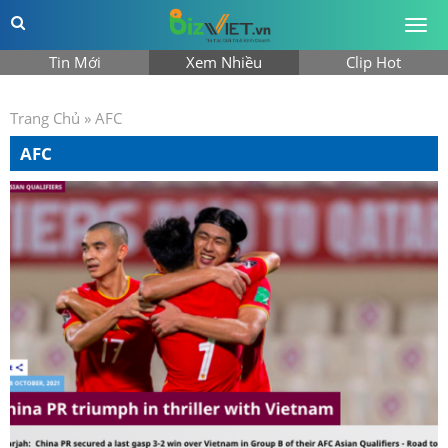
Togg
men
Tin Mới
Xem Nhiều
Clip Hot
Trang Chủ
»
AFC
AFC