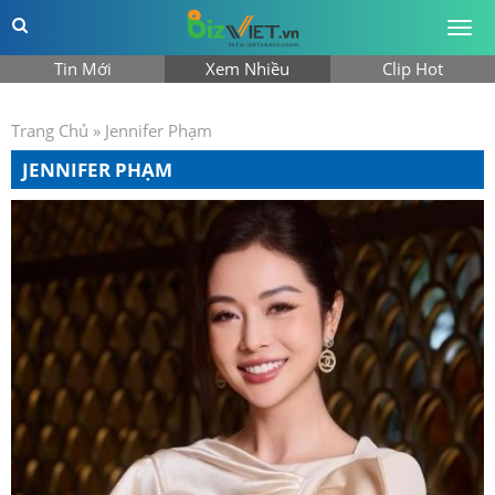
Togg
men
Tin Mới
Xem Nhiều
Clip Hot
Trang Chủ
»
Jennifer Phạm
JENNIFER PHẠM