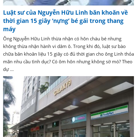
Luật sư của Nguyễn Hữu Linh băn khoăn về
thời gian 15 giây ‘nựng’ bé gái trong thang
máy
Ông Nguyễn Hữu Linh thừa nhận có hôn cháu bé nhưng
không thừa nhận hành vi dâm ô. Trong khi đó, luật sư bào
chữa băn khoăn liệu 15 giây có đủ thời gian cho ông Linh thỏa
mãn nhu cầu tình dục? Có ôm hôn nhưng không sờ mó? Theo
dự ...