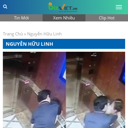
Togg
men
Tin Mới
Xem Nhiều
Clip Hot
Trang Chủ
»
Nguyễn Hữu Linh
NGUYỄN HỮU LINH