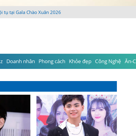
ội tụ tại Gala Chào Xuân 2026
iz
Doanh nhân
Phong cách
Khỏe đẹp
Công Nghệ
Ăn-C