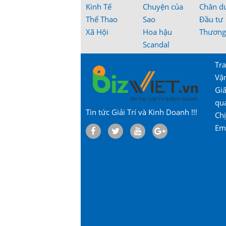
Kinh Tế
Chuyện của
Chân d
Thể Thao
Sao
Đầu tư
Xã Hội
Hoa hậu
Thương
Scandal
Tra
Vậ
Gi
qu
Tin tức Giải Trí và Kinh Doanh !!!
Chị
Em