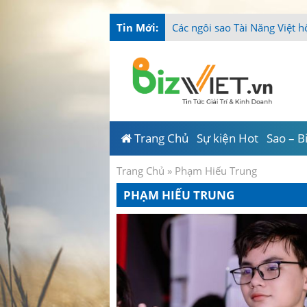
Tin Mới:
Các ngôi sao Tài Năng Việt h
Trang Chủ
Sự kiện Hot
Sao – B
Trang Chủ
»
Phạm Hiếu Trung
PHẠM HIẾU TRUNG