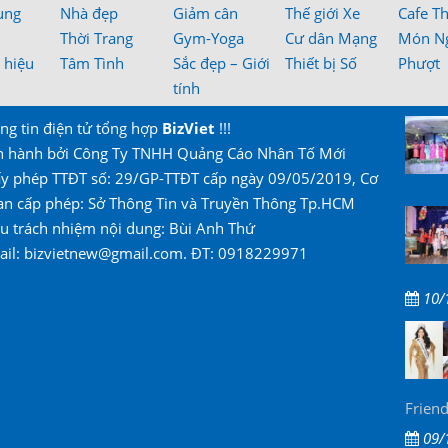
ung
Nhà đẹp
Giảm cân
Thế giới Xe
Cafe T
Thời Trang
Gym-Yoga
Cư dân Mạng
Món N
 hiệu
Tâm Tình
Sắc đẹp – Giới
Thiết bị Số
Phượt
tính
ng tin điện tử tổng hợp
BizViet
!!!
n hành bởi Công Ty TNHH Quảng Cáo Nhân Tố Mới
ấy phép TTĐT số: 29/GP-TTĐT cấp ngày 09/05/2019, Cơ
an cấp phép: Sở Thông Tin và Truyền Thông Tp.HCM
u trách nhiệm nội dung: Bùi Anh Thứ
ail: bizvietnew@gmail.com. ĐT: 0918229971
10/
Friend
09/