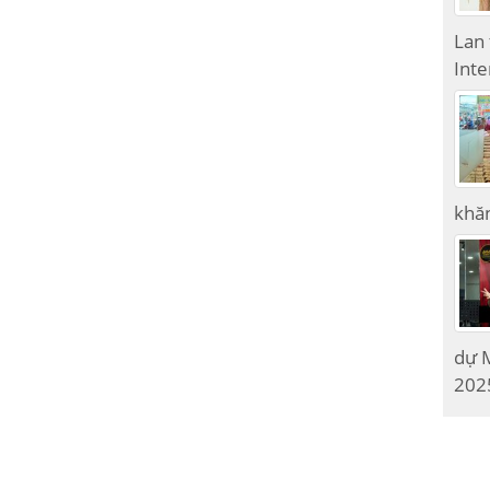
Lan
Inte
khăn
dự M
2025