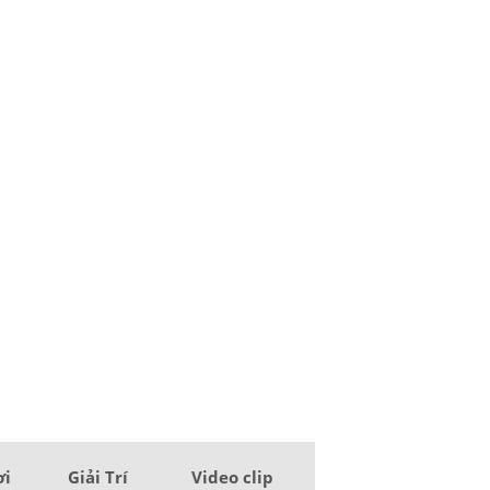
ơi
Giải Trí
Video clip