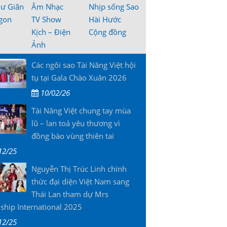
hư Giãn
Âm Nhạc
Nhịp sống Sao
gon
TV Show
Hài Hước
Kịch – Điện
Cộng đồng
Ảnh
Các ngôi sao Tài Năng Việt hội
tụ tại Gala Chào Xuân 2026
10/02/26
Tài Năng Việt chung tay mùa
lũ – lan toả yêu thương vì
đồng bào vùng thiên tai
12/25
Nguyễn Thị Trúc Linh chính
thức đại diện Việt Nam sang
Thái Lan tham dự Mrs
ship International 2025
12/25