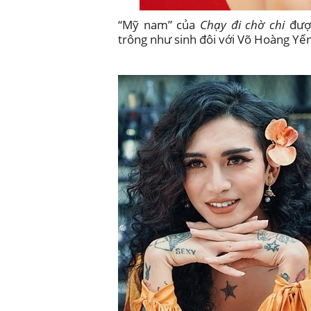
“Mỹ nam” của
Chạy đi chờ chi
được
trông như sinh đôi với Võ Hoàng Yế