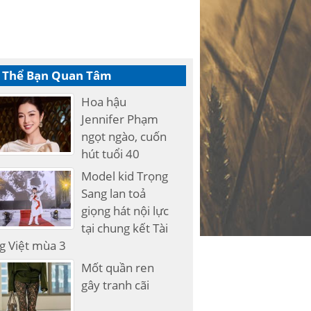
 Thể Bạn Quan Tâm
Hoa hậu
Jennifer Phạm
ngọt ngào, cuốn
hút tuổi 40
Model kid Trọng
Sang lan toả
giọng hát nội lực
tại chung kết Tài
g Việt mùa 3
Mốt quần ren
gây tranh cãi