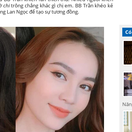
ờ chi
trông chẳng khác gì chị em. BB Trần khéo kẻ
ống Lan Ngọc để tạo sự tương đồng.
Có
Năn