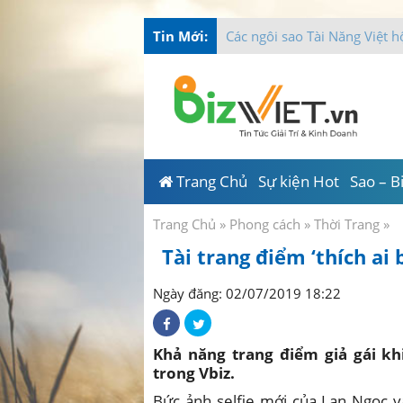
Tin Mới:
Tài Năng Việt chung
-
Trang Chủ
Sự kiện Hot
Sao – B
Trang Chủ
»
Phong cách
»
Thời Trang
»
Tài trang điểm ‘thích ai
Ngày đăng: 02/07/2019 18:22
Khả năng trang điểm giả gái khi
trong Vbiz.
Bức ảnh selfie mới của Lan Ngọc v