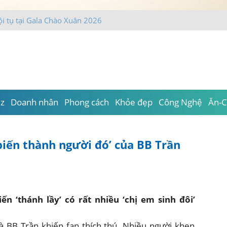
iz
Doanh nhân
Phong cách
Khỏe đẹp
Công Nghệ
Ăn-C
 biến thành người đó’ của BB Trần
ến ‘thánh lầy’ có rất nhiều ‘chị em sinh đôi’
à BB Trần khiến fan thích thú. Nhiều người khen