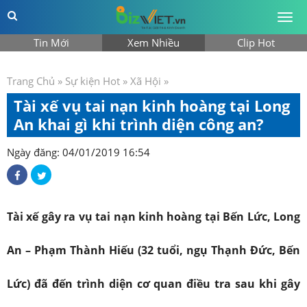
Togg
men
Tin Mới
Xem Nhiều
Clip Hot
Trang Chủ
»
Sự kiện Hot
»
Xã Hội
»
Tài xế vụ tai nạn kinh hoàng tại Long
An khai gì khi trình diện công an?
Ngày đăng: 04/01/2019 16:54
Tài xế gây ra vụ tai nạn kinh hoàng tại Bến Lức, Long
An – Phạm Thành Hiếu (32 tuổi, ngụ Thạnh Đức, Bến
Lức) đã đến trình diện cơ quan điều tra sau khi gây