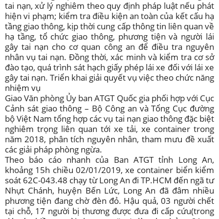
tai nạn, xử lý nghiêm theo quy định pháp luật nếu phát
hiện vi phạm; kiểm tra điều kiện an toàn của kết cấu hạ
tầng giao thông, kịp thời cung cấp thông tin liên quan về
hạ tầng, tổ chức giao thông, phương tiện và người lái
gây tai nạn cho cơ quan công an để điều tra nguyên
nhân vụ tai nạn. Đồng thời, xác minh và kiểm tra cơ sở
đào tạo, quá trình sát hạch giấy phép lái xe đối với lái xe
gây tai nạn. Triển khai giải quyết vụ việc theo chức năng
nhiệm vụ
Giao Văn phòng Ủy ban ATGT Quốc gia phối hợp với Cục
Cảnh sát giao thông – Bộ Công an và Tổng Cục đường
bộ Việt Nam tổng hợp các vụ tai nạn giao thông đặc biệt
nghiêm trọng liên quan tới xe tải, xe container trong
năm 2018, phân tích nguyên nhân, tham mưu đề xuất
các giải pháp phòng ngừa.
Theo báo cáo nhanh của Ban ATGT tỉnh Long An,
khoảng 15h chiều 02/01/2019, xe container biển kiểm
soát 62C-043.48 chạy từ Long An đi TP.HCM đến ngã tư
Nhựt Chánh, huyện Bến Lức, Long An đã đâm nhiều
phương tiện đang chờ đèn đỏ. Hậu quả, 03 người chết
tại chỗ, 17 người bị thương được đưa đi cấp cứu(trong