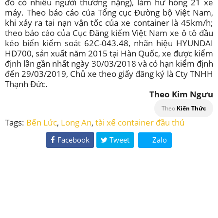
đó có nhiều người thương nặng), làm hư hỏng 21 xe
máy. Theo báo cáo của Tổng cục Đường bộ Việt Nam,
khi xảy ra tai nạn vận tốc của xe container là 45km/h;
theo báo cáo của Cục Đăng kiểm Việt Nam xe ô tô đầu
kéo biển kiểm soát 62C-043.48, nhãn hiệu HYUNDAI
HD700, sản xuất năm 2015 tại Hàn Quốc, xe được kiểm
định lần gần nhất ngày 30/03/2018 và có hạn kiểm định
đến 29/03/2019, Chủ xe theo giấy đăng ký là Cty TNHH
Thạnh Đức.
Theo
Kim Ngưu
Theo
Kiến Thức
Tags:
Bến Lức
,
Long An
,
tài xế container đầu thú
Facebook
Tweet
Zalo