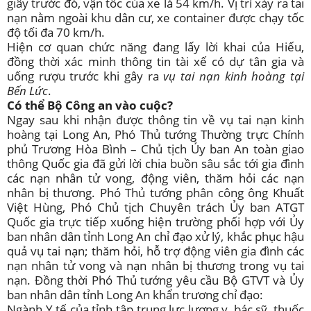
giây trước đó, vận tốc của xe là 54 km/h. Vị trí xảy ra tai
nạn nằm ngoài khu dân cư, xe container được chạy tốc
độ tối đa 70 km/h.
Hiện cơ quan chức năng đang lấy lời khai của Hiếu,
đồng thời xác minh thông tin tài xế có dự tân gia và
uống rượu trước khi gây ra
vụ tai nạn kinh hoàng tại
Bến Lức
.
Có thể Bộ Công an vào cuộc?
Ngay sau khi nhận được thông tin về vụ tai nạn kinh
hoàng tại Long An, Phó Thủ tướng Thường trực Chính
phủ Trương Hòa Bình – Chủ tịch Ủy ban An toàn giao
thông Quốc gia đã gửi lời chia buồn sâu sắc tới gia đình
các nạn nhân tử vong, động viên, thăm hỏi các nạn
nhân bị thương. Phó Thủ tướng phân công ông Khuất
Việt Hùng, Phó Chủ tịch Chuyên trách Ủy ban ATGT
Quốc gia trực tiếp xuống hiện trường phối hợp với Ủy
ban nhân dân tỉnh Long An chỉ đạo xử lý, khắc phục hậu
quả vụ tai nạn; thăm hỏi, hỗ trợ động viên gia đình các
nạn nhân tử vong và nạn nhân bị thương trong vụ tai
nạn. Đồng thời Phó Thủ tướng yêu cầu Bộ GTVT và Ủy
ban nhân dân tỉnh Long An khẩn trương chỉ đạo:
Ngành Y tế của tỉnh tập trung lực lượng y, bác sỹ, thuốc