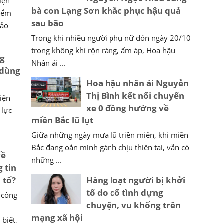
iện
bà con Lạng Sơn khắc phục hậu quả
hiểm
sau bão
bảo
Trong khi nhiều người phụ nữ đón ngày 20/10
trong không khí rộn ràng, ấm áp, Hoa hậu
ng
Nhân ái ...
 dùng
Hoa hậu nhân ái Nguyễn
Thị Bình kết nối chuyến
iện
xe 0 đồng hướng về
 lực
miền Bắc lũ lụt
Giữa những ngày mưa lũ triền miên, khi miền
Bắc đang oằn mình gánh chịu thiên tai, vẫn có
về
những ...
 tin
 tố?
Hàng loạt người bị khởi
tố do cố tình dựng
 công
chuyện, vu khống trên
mạng xã hội
biết,