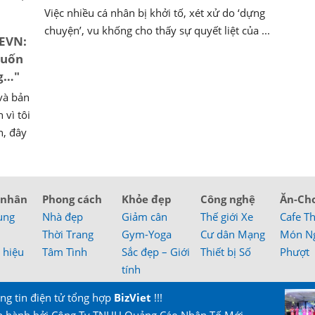
Việc nhiều cá nhân bị khởi tố, xét xử do ‘dựng
chuyện’, vu khống cho thấy sự quyết liệt của ...
 EVN:
muốn
ng…"
và bản
 vì tôi
n, đây
 nhân
Phong cách
Khỏe đẹp
Công nghệ
Ăn-Ch
ung
Nhà đẹp
Giảm cân
Thế giới Xe
Cafe T
Thời Trang
Gym-Yoga
Cư dân Mạng
Món N
 hiệu
Tâm Tình
Sắc đẹp – Giới
Thiết bị Số
Phượt
tính
ng tin điện tử tổng hợp
BizViet
!!!
n hành bởi Công Ty TNHH Quảng Cáo Nhân Tố Mới