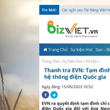
Tin Mới:
-
Trang Chủ
Sự kiện Hot
Sao – B
Trang Chủ
»
Sự kiện Hot
»
Xã Hội
»
Thanh tra EVN: Tạm đình
hệ thống điện Quốc gia
Ngày đăng: 15/06/2023 10:52
EVN ra quyết định tạm đình chỉ 
điện Quốc gia đối với ông Ng