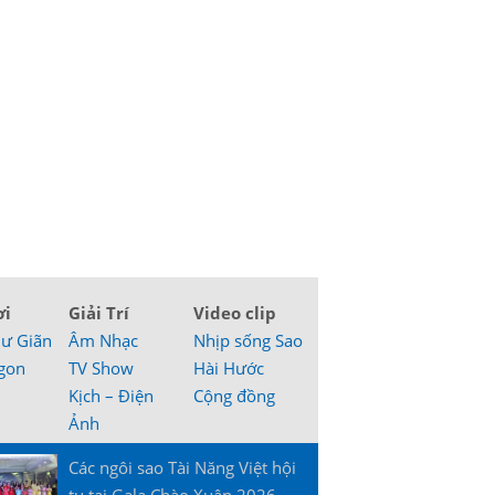
ơi
Giải Trí
Video clip
hư Giãn
Âm Nhạc
Nhịp sống Sao
gon
TV Show
Hài Hước
Kịch – Điện
Cộng đồng
Ảnh
Các ngôi sao Tài Năng Việt hội
tụ tại Gala Chào Xuân 2026