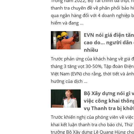
Trong năm 2022, Bộ Tài chính đã thực h
thanh tra chuyên đề về phân phối bảo 
qua ngân hàng đối với 4 doanh nghiệp 
hiểm và đang ...
EVN nói giá điện tă
cao do… người dân
nhiều
Trước phản ứng của khách hàng về giá đ
tháng 3 tăng vọt 30-50%, Tập đoàn Điện
Việt Nam (EVN) cho rằng, thời tiết và ảnh
hưởng của dịch ...
Bộ Xây dựng nói gì 
việc công khai thông
vụ Thanh tra bị khởi
Trước khiến nghị của phóng viên về việc
khai kết luận thanh tra cho báo chí, Thứ
trưởng Bộ Xây dựng Lê Quang Hùng cho 