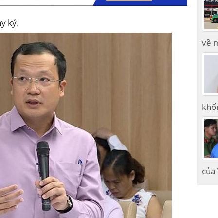
ày ký.
về m
khốn
của