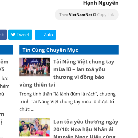
Hạnh Nguyên
Copy link
Theo
VietNamNet
ok
Tweet
Zalo
Tin Cùng Chuyên Mục
thêm
Tài Năng Việt chung tay
/5
mùa lũ – lan toả yêu
thương vì đồng bào
 lực
vùng thiên tai
 thêm
hủ
Trong tinh thần “lá lành đùm lá rách”, chương
trình Tài Năng Việt chung tay mùa lũ được tổ
chức ...
ểm
ị
Lan tỏa yêu thương ngày
20/10: Hoa hậu Nhân ái
Nguyễn Ngọc Hiếu cùng