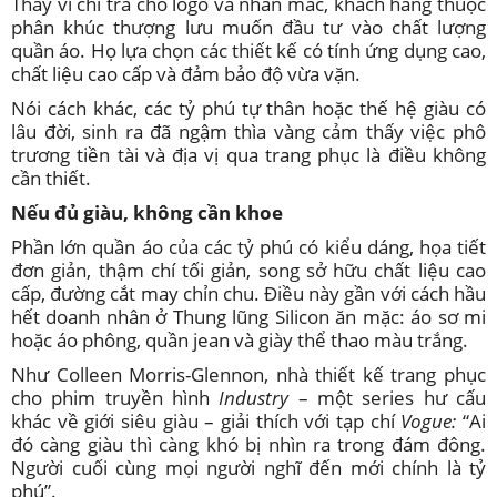
Thay vì chi trả cho logo và nhãn mác, khách hàng thuộc
phân khúc thượng lưu muốn đầu tư vào chất lượng
quần áo. Họ lựa chọn các thiết kế có tính ứng dụng cao,
chất liệu cao cấp và đảm bảo độ vừa vặn.
Nói cách khác, các tỷ phú tự thân hoặc thế hệ giàu có
lâu đời, sinh ra đã ngậm thìa vàng cảm thấy việc phô
trương tiền tài và địa vị qua trang phục là điều không
cần thiết.
Nếu đủ giàu, không cần khoe
Phần lớn quần áo của các tỷ phú có kiểu dáng, họa tiết
đơn giản, thậm chí tối giản, song sở hữu chất liệu cao
cấp, đường cắt may chỉn chu. Điều này gần với cách hầu
hết doanh nhân ở Thung lũng Silicon ăn mặc: áo sơ mi
hoặc áo phông, quần jean và giày thể thao màu trắng.
Như Colleen Morris-Glennon, nhà thiết kế trang phục
cho phim truyền hình
Industry
– một series hư cấu
khác về giới siêu giàu – giải thích với tạp chí
Vogue:
“Ai
đó càng giàu thì càng khó bị nhìn ra trong đám đông.
Người cuối cùng mọi người nghĩ đến mới chính là tỷ
phú”.