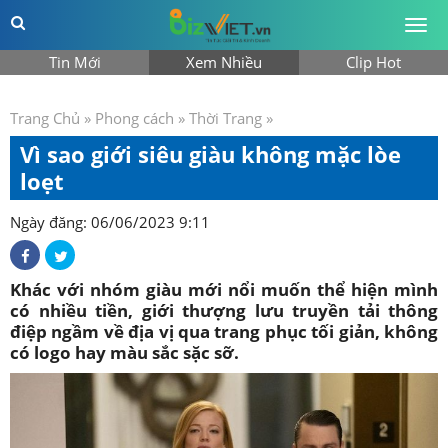
Togg
men
Tin Mới
Xem Nhiều
Clip Hot
Trang Chủ
»
Phong cách
»
Thời Trang
»
Vì sao giới siêu giàu không mặc lòe
loẹt
Ngày đăng: 06/06/2023 9:11
Khác với nhóm giàu mới nổi muốn thể hiện mình
có nhiều tiền, giới thượng lưu truyền tải thông
điệp ngầm về địa vị qua trang phục tối giản, không
có logo hay màu sắc sặc sỡ.