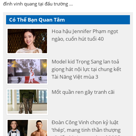
đỉnh vinh quang tại đấu trường ...
Có Thể Bạn Quan Tâm
Hoa hậu Jennifer Phạm ngọt
ngào, cuốn hút tuổi 40
Model kid Trọng Sang lan toả
giọng hát nội lực tại chung kết
Tài Năng Việt mùa 3
Mốt quần ren gây tranh cãi
Đoàn Công Vinh chọn kỷ luật
‘thép’, mang tinh thần thượng