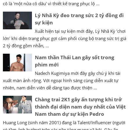
cô là 'một nửa cô dâu' vì thiết kế trang phục lộ ...
Lý Nhã Kỳ đeo trang sức 2 tỷ đồng đi
sự kiện
Xuất hiện tại sự kiện mới đây, Lý Nhã Kỳ 'chơi
lớn' khi diện trang phục gợi cảm phối cùng bộ trang sức trị giá
2 tỷ đồng gồm nhẫn, ...
Nam thần Thái Lan gây sốt trong
phim mới
Nadech Kugimiya mới đây gây chú ý khi tái
xuất màn ảnh rộng. Với ngoại hình sáng cùng diễn xuất tự
nhiên, nam diễn viên dễ dàng tạo được thiện ...
Chàng trai 2K1 gây ấn tượng khi trở
thành đại diện nam duy nhất của Việt
Nam tham dự sự kiện Pedro
Huang Long (sinh năm 2001) đang là Talent/Influencer (người
có tầm ảnh hưởng) trên các nền tảng mạng xã hội. Gây ấn