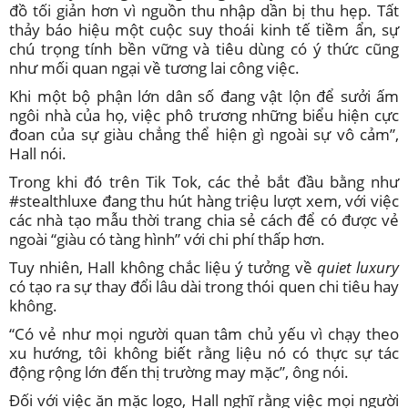
đồ tối giản hơn vì nguồn thu nhập dần bị thu hẹp. Tất
thảy báo hiệu một cuộc suy thoái kinh tế tiềm ẩn, sự
chú trọng tính bền vững và tiêu dùng có ý thức cũng
như mối quan ngại về tương lai công việc.
Khi một bộ phận lớn dân số đang vật lộn để sưởi ấm
ngôi nhà của họ, việc phô trương những biểu hiện cực
đoan của sự giàu chẳng thể hiện gì ngoài sự vô cảm”,
Hall nói.
Trong khi đó trên Tik Tok, các thẻ bắt đầu bằng như
#stealthluxe đang thu hút hàng triệu lượt xem, với việc
các nhà tạo mẫu thời trang chia sẻ cách để có được vẻ
ngoài “giàu có tàng hình” với chi phí thấp hơn.
Tuy nhiên, Hall không chắc liệu ý tưởng về
quiet luxury
có tạo ra sự thay đổi lâu dài trong thói quen chi tiêu hay
không.
“Có vẻ như mọi người quan tâm chủ yếu vì chạy theo
xu hướng, tôi không biết rằng liệu nó có thực sự tác
động rộng lớn đến thị trường may mặc”, ông nói.
Đối với việc ăn mặc logo, Hall nghĩ rằng việc mọi người