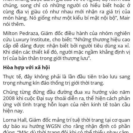
chúng, song chỉ có những người có hiểu biết hoặc ở
cùng địa vị giàu có như nhau mới nhận ra giá trị của
món hàng. Nó giống như một kiểu bí mật nội bộ”, Mair
nói thêm.
Milton Pedraza, Giám đốc điều hành của nhóm nghiên
cứu Luxury Institute, cho biết: “Những thương hiệu cao
cấp dễ dàng được nhận biết bởi người tiêu dùng xa xỉ.
Khi diện các thiết kế đó, người mặc ngầm khẳng định vị
trí của bản thân trong giới thượng lưu”.
Hòa hợp với xã hội
Thực tế, đây không phải là lần đầu tiên trào lưu sang
trọng nhưng kín đáo thống trị giới thời trang.
Chúng từng đứng đầu đường đua xu hướng vào năm
2008 khi cuộc Đại suy thoái diễn ra, thể hiện cách phản
ứng với tình trạng hỗn loạn của nền kinh tế toàn cầu
hiện nay.
Lorna Hall, Giám đốc mảng trí tuệ thời trang tại cơ quan
dự báo xu hướng WGSN cho rằng nhận định có phần
đúng. “Mặc dù thời trang đôi khi có thể thiếu nhạy cảm,