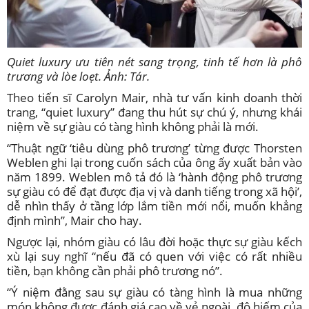
Quiet luxury ưu tiên nét sang trọng, tinh tế hơn là phô
trương và lòe loẹt. Ảnh: Tár.
Theo tiến sĩ Carolyn Mair, nhà tư vấn kinh doanh thời
trang, “quiet luxury” đang thu hút sự chú ý, nhưng khái
niệm về sự giàu có tàng hình không phải là mới.
“Thuật ngữ ‘tiêu dùng phô trương’ từng được Thorsten
Weblen ghi lại trong cuốn sách của ông ấy xuất bản vào
năm 1899. Weblen mô tả đó là ‘hành động phô trương
sự giàu có để đạt được địa vị và danh tiếng trong xã hội’,
dễ nhìn thấy ở tầng lớp lắm tiền mới nổi, muốn khẳng
định mình”, Mair cho hay.
Ngược lại, nhóm giàu có lâu đời hoặc thực sự giàu kếch
xù lại suy nghĩ “nếu đã có quen với việc có rất nhiều
tiền, bạn không cần phải phô trương nó”.
“Ý niệm đằng sau sự giàu có tàng hình là mua những
món không được đánh giá cao về vẻ ngoài, độ hiếm của