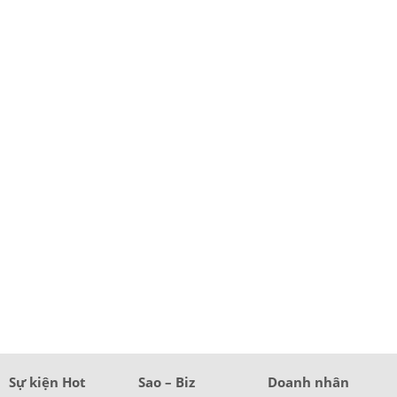
Sự kiện Hot
Sao – Biz
Doanh nhân