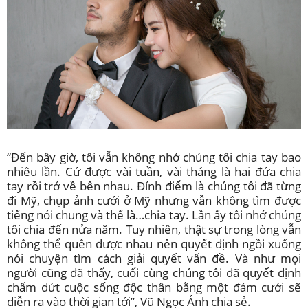
“Đến bây giờ, tôi vẫn không nhớ chúng tôi chia tay bao
nhiêu lần. Cứ được vài tuần, vài tháng là hai đứa chia
tay rồi trở về bên nhau. Đỉnh điểm là chúng tôi đã từng
đi Mỹ, chụp ảnh cưới ở Mỹ nhưng vẫn không tìm được
tiếng nói chung và thế là…chia tay. Lần ấy tôi nhớ chúng
tôi chia đến nửa năm. Tuy nhiên, thật sự trong lòng vẫn
không thể quên được nhau nên quyết định ngồi xuống
nói chuyện tìm cách giải quyết vấn đề. Và như mọi
người cũng đã thấy, cuối cùng chúng tôi đã quyết định
chấm dứt cuộc sống độc thân bằng một đám cưới sẽ
diễn ra vào thời gian tới”, Vũ Ngọc Ánh chia sẻ.