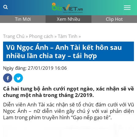
Togg
men
Tin Mới
Xem Nhiều
Clip Hot
Trang Chủ
»
Phong cách
»
Tâm Tình
»
Vũ Ngọc Ánh – Anh Tài kết hôn sau
nhiều lần chia tay – tái hợp
Ngày đăng: 27/01/2019 16:06
Cả hai tung bộ ảnh cưới ngọt ngào, xác nhận sẽ về
chung một nhà trong tháng 2/2019.
Diễn viên Anh Tài xác nhận sẽ tổ chức đám cưới với Vũ
Ngọc Ánh – nữ diễn viên gây chú ý với vai phản diện
Lam trong phim truyền hình “Gạo nếp gạo tẻ”.