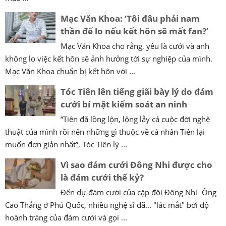
Mạc Văn Khoa: ‘Tôi đâu phải nam
thần để lo nếu kết hôn sẽ mất fan?’
Mạc Văn Khoa cho rằng, yêu là cưới và anh
không lo việc kết hôn sẽ ảnh hưởng tới sự nghiệp của mình.
Mạc Văn Khoa chuẩn bị kết hôn với ...
Tóc Tiên lên tiếng giãi bày lý do đám
cưới bí mật kiểm soát an ninh
“Tiên đã lồng lộn, lộng lẫy cả cuộc đời nghệ
thuật của mình rồi nên những gì thuộc về cá nhân Tiên lại
muốn đơn giản nhất”, Tóc Tiên lý ...
Vì sao đám cưới Đông Nhi được cho
là đám cưới thế kỷ?
Đến dự đám cưới của cặp đôi Đông Nhi- Ông
Cao Thắng ở Phú Quốc, nhiều nghệ sĩ đã... "lác mắt" bởi độ
hoành tráng của đám cưới và gọi ...