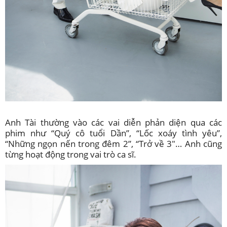
Anh Tài thường vào các vai diễn phản diện qua các
phim như “Quý cô tuổi Dần”, “Lốc xoáy tình yêu”,
“Những ngọn nến trong đêm 2”, “Trở về 3″… Anh cũng
từng hoạt động trong vai trò ca sĩ.