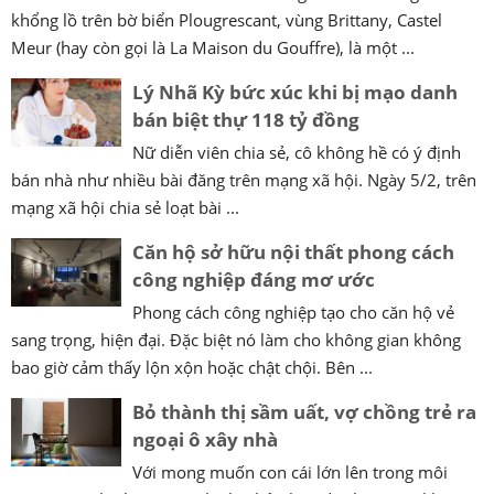
khổng lồ trên bờ biển Plougrescant, vùng Brittany, Castel
Meur (hay còn gọi là La Maison du Gouffre), là một ...
Lý Nhã Kỳ bức xúc khi bị mạo danh
bán biệt thự 118 tỷ đồng
Nữ diễn viên chia sẻ, cô không hề có ý định
bán nhà như nhiều bài đăng trên mạng xã hội. Ngày 5/2, trên
mạng xã hội chia sẻ loạt bài ...
Căn hộ sở hữu nội thất phong cách
công nghiệp đáng mơ ước
Phong cách công nghiệp tạo cho căn hộ vẻ
sang trọng, hiện đại. Đặc biệt nó làm cho không gian không
bao giờ cảm thấy lộn xộn hoặc chật chội. Bên ...
Bỏ thành thị sầm uất, vợ chồng trẻ ra
ngoại ô xây nhà
Với mong muốn con cái lớn lên trong môi