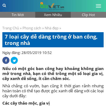
Togg
men
Tin Mới
Xem Nhiều
Clip Hot
Trang Chủ
»
Phong cách
»
Nhà đẹp
»
7 loại cây dễ dàng trồng ở ban công,
trong nhà
Ngày đăng: 28/05/2019 10:52
Nếu có một góc ban công hay khoảng không gian
mở trong nhà, bạn có thể trồng một số loại gia vị,
cây xanh dễ sống, ít cần chăm sóc.
Nhà chẳng có vườn, bạn cũng ít thời gian rảnh nhưng
hoàn toàn có thể tạo được góc xanh dễ dàng với các loại
cây dưới đây:
Các cây thảo mộc, gia vị