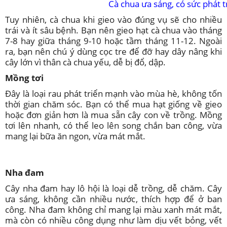
Cà chua ưa sáng, có sức phát tr
Tuy nhiên, cà chua khi gieo vào đúng vụ sẽ cho nhiều
trái và ít sâu bệnh. Bạn nên gieo hạt cà chua vào tháng
7-8 hay giữa tháng 9-10 hoặc tầm tháng 11-12. Ngoài
ra, bạn nên chú ý dùng cọc tre để đỡ hay dây nâng khi
cây lớn vì thân cà chua yếu, dễ bị đổ, dập.
Mồng tơi
Đây là loại rau phát triển mạnh vào mùa hè, không tốn
thời gian chăm sóc. Bạn có thể mua hạt giống về gieo
hoặc đơn giản hơn là mua sẵn cây con về trồng. Mồng
tơi lên nhanh, có thể leo lên song chắn ban công, vừa
mang lại bữa ăn ngon, vừa mát mắt.
Nha đam
Cây nha đam hay lô hội là loại dễ trồng, dễ chăm. Cây
ưa sáng, không cần nhiều nước, thích hợp để ở ban
công. Nha đam không chỉ mang lại màu xanh mát mắt,
mà còn có nhiều công dụng như làm dịu vết bỏng, vết