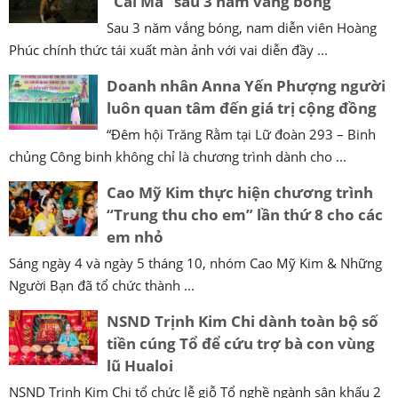
“Cải Mả” sau 3 năm vắng bóng
Sau 3 năm vắng bóng, nam diễn viên Hoàng
Phúc chính thức tái xuất màn ảnh với vai diễn đầy ...
Doanh nhân Anna Yến Phượng người
luôn quan tâm đến giá trị cộng đồng
“Đêm hội Trăng Rằm tại Lữ đoàn 293 – Binh
chủng Công binh không chỉ là chương trình dành cho ...
Cao Mỹ Kim thực hiện chương trình
“Trung thu cho em” lần thứ 8 cho các
em nhỏ
Sáng ngày 4 và ngày 5 tháng 10, nhóm Cao Mỹ Kim & Những
Người Bạn đã tổ chức thành ...
NSND Trịnh Kim Chi dành toàn bộ số
tiền cúng Tổ để cứu trợ bà con vùng
lũ Hualoi
NSND Trịnh Kim Chi tổ chức lễ giỗ Tổ nghề ngành sân khấu 2