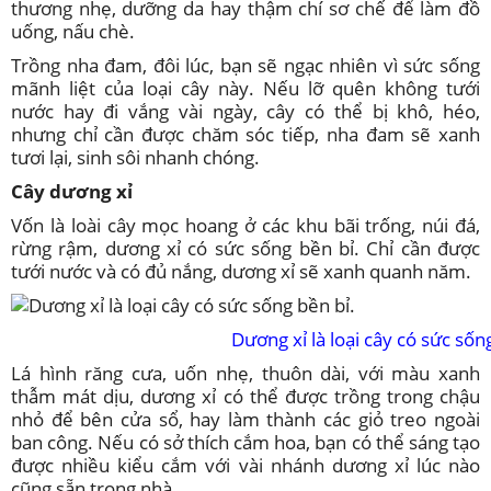
thương nhẹ, dưỡng da hay thậm chí sơ chế để làm đồ
uống, nấu chè.
Trồng nha đam, đôi lúc, bạn sẽ ngạc nhiên vì sức sống
mãnh liệt của loại cây này. Nếu lỡ quên không tưới
nước hay đi vắng vài ngày, cây có thể bị khô, héo,
nhưng chỉ cần được chăm sóc tiếp, nha đam sẽ xanh
tươi lại, sinh sôi nhanh chóng.
Cây dương xỉ
Vốn là loài cây mọc hoang ở các khu bãi trống, núi đá,
rừng rậm, dương xỉ có sức sống bền bỉ. Chỉ cần được
tưới nước và có đủ nắng, dương xỉ sẽ xanh quanh năm.
Dương xỉ là loại cây có sức sốn
Lá hình răng cưa, uốn nhẹ, thuôn dài, với màu xanh
thẫm mát dịu, dương xỉ có thể được trồng trong chậu
nhỏ để bên cửa sổ, hay làm thành các giỏ treo ngoài
ban công. Nếu có sở thích cắm hoa, bạn có thể sáng tạo
được nhiều kiểu cắm với vài nhánh dương xỉ lúc nào
cũng sẵn trong nhà.