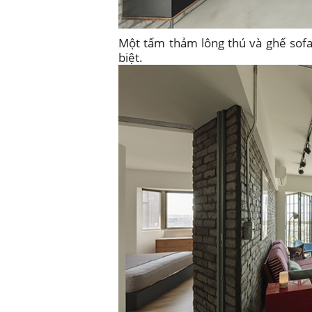
Một tấm thảm lông thú và ghế sofa
biệt.