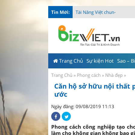
Tin Mới:
Tài Năng Việt chung tay mùa 
Trang Chủ
Sự kiện Hot
Sao – B
Trang Chủ
»
Phong cách
»
Nhà đẹp
»
Căn hộ sở hữu nội thất
ước
Ngày đăng: 09/08/2019 11:13
Phong cách công nghiệp tạo cho 
làm cho không gian không bao gi