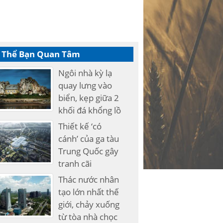
 Thể Bạn Quan Tâm
Ngôi nhà kỳ lạ
quay lưng vào
biển, kẹp giữa 2
khối đá khổng lồ
Thiết kế ‘có
cánh’ của ga tàu
Trung Quốc gây
tranh cãi
Thác nước nhân
tạo lớn nhất thế
giới, chảy xuống
từ tòa nhà chọc