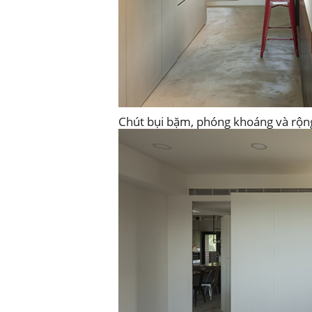
Chút bụi bặm, phóng khoáng và rộng