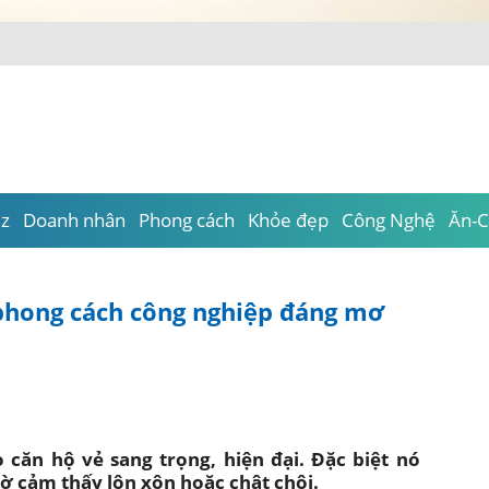
lũ – lan toả yêu thương vì đồng bào v
_
iz
Doanh nhân
Phong cách
Khỏe đẹp
Công Nghệ
Ăn-C
 phong cách công nghiệp đáng mơ
căn hộ vẻ sang trọng, hiện đại. Đặc biệt nó
ờ cảm thấy lộn xộn hoặc chật chội.