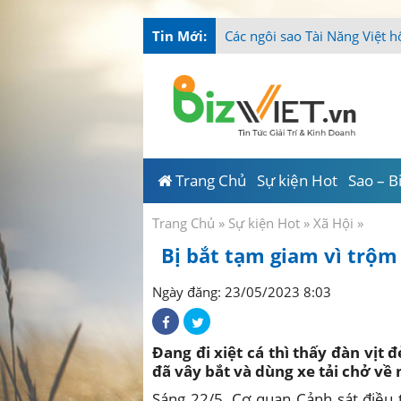
Tin Mới:
Tài Năng
-
Trang Chủ
Sự kiện Hot
Sao – B
Trang Chủ
»
Sự kiện Hot
»
Xã Hội
»
Bị bắt tạm giam vì trộm
Ngày đăng: 23/05/2023 8:03
Đang đi xiệt cá thì thấy đàn vịt
đã vây bắt và dùng xe tải chở về 
Sáng 22/5, Cơ quan Cảnh sát điều 