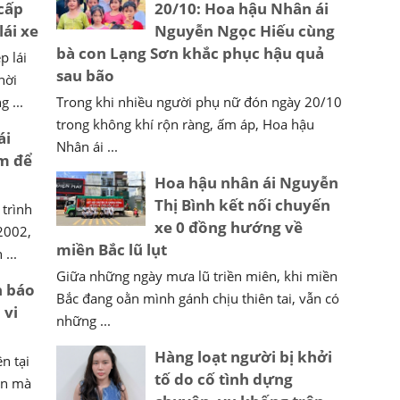
 cấp
20/10: Hoa hậu Nhân ái
lái xe
Nguyễn Ngọc Hiếu cùng
bà con Lạng Sơn khắc phục hậu quả
p lái
sau bão
hời
 ...
Trong khi nhiều người phụ nữ đón ngày 20/10
trong không khí rộn ràng, ấm áp, Hoa hậu
ái
Nhân ái ...
m để
Hoa hậu nhân ái Nguyễn
Thị Bình kết nối chuyến
trình
xe 0 đồng hướng về
 2002,
miền Bắc lũ lụt
...
Giữa những ngày mưa lũ triền miên, khi miền
h báo
Bắc đang oằn mình gánh chịu thiên tai, vẫn có
 vi
những ...
Hàng loạt người bị khởi
n tại
tố do cố tình dựng
sản mà