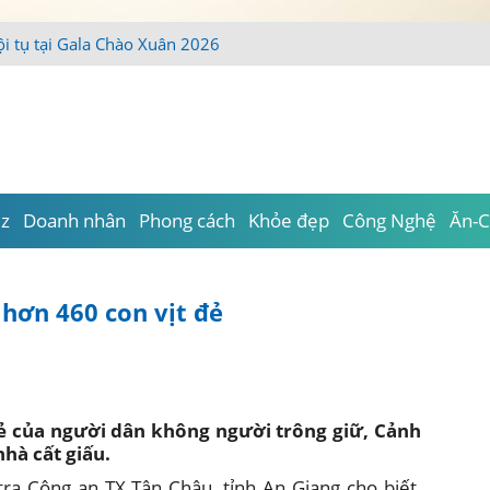
iz
Doanh nhân
Phong cách
Khỏe đẹp
Công Nghệ
Ăn-C
 hơn 460 con vịt đẻ
 đẻ của người dân không người trông giữ, Cảnh
nhà cất giấu.
tra Công an TX.Tân Châu, tỉnh An Giang cho biết,