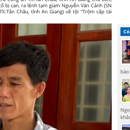
 tố bị can, ra lệnh tạm giam Nguyễn Văn Cảnh (SN
TX.Tân Châu, tỉnh An Giang) về tội “Trộm cắp tài
Có
bào 
Ngọ
khắc