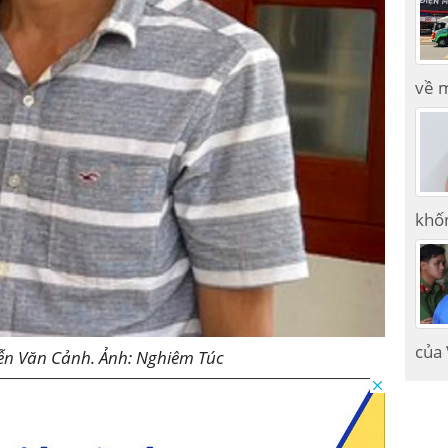
về m
khốn
của
ễn Văn Cảnh. Ảnh: Nghiêm Túc