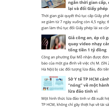
ngắn thời gian cấp,
lại và đổi Giấy phép 
Thời gian giải quyết thủ tục cấp Giấy phé
xe giảm từ 7 ngày xuống còn 4,5 ngày; t
gian làm thủ tục đổi Giấy phép lái xe cũng
Giả công an, ép cô g
quay video nhạy cả
tống tiền 1 tỷ đồng
Công an phường Đại Mỗ nhận được đơn 
báo của một gia đình về việc chị M. (SN
Hà Nội) bị các đối tượng lừa đảo, đòi tiền 
Sở Y tế TP HCM cản
“nóng” về một hành
lừa đảo tinh vi
Một hình thức lừa đảo tinh vi đã xuất hiệ
TP HCM, không chỉ gây thiệt hại về tài 