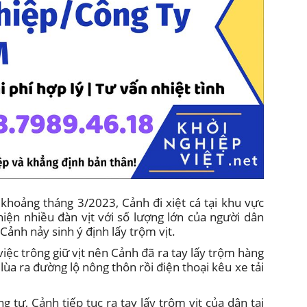
 khoảng tháng 3/2023, Cảnh đi xiệt cá tại khu vực
hiện nhiều đàn vịt với số lượng lớn của người dân
Cảnh nảy sinh ý định lấy trộm vịt.
iệc trông giữ vịt nên Cảnh đã ra tay lấy trộm hàng
lùa ra đường lộ nông thôn rồi điện thoại kêu xe tải
 tự, Cảnh tiếp tục ra tay lấy trộm vịt của dân tại