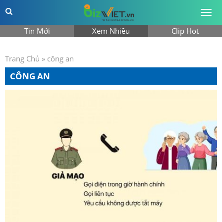
Togg
men
Tin Mới
Xem Nhiều
Clip Hot
Trang Chủ
»
công an
CÔNG AN