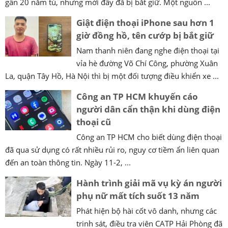
gần 20 năm tù, nhưng mới đây đã bị bắt giữ. Một nguồn ...
Giật điện thoại iPhone sau hơn 1
giờ đồng hồ, tên cướp bị bắt giữ
Nam thanh niên đang nghe điện thoại tại
vỉa hè đường Võ Chí Công, phường Xuân
La, quận Tây Hồ, Hà Nội thì bị một đối tượng điều khiển xe ...
Công an TP HCM khuyến cáo
người dân cẩn thận khi dùng điện
thoại cũ
Công an TP HCM cho biết dùng điện thoại
đã qua sử dụng có rất nhiều rủi ro, nguy cơ tiềm ẩn liên quan
đến an toàn thông tin. Ngày 11-2, ...
Hành trình giải mã vụ kỳ án người
phụ nữ mất tích suốt 13 năm
Phát hiện bộ hài cốt vô danh, nhưng các
trinh sát, điều tra viên CATP Hải Phòng đã