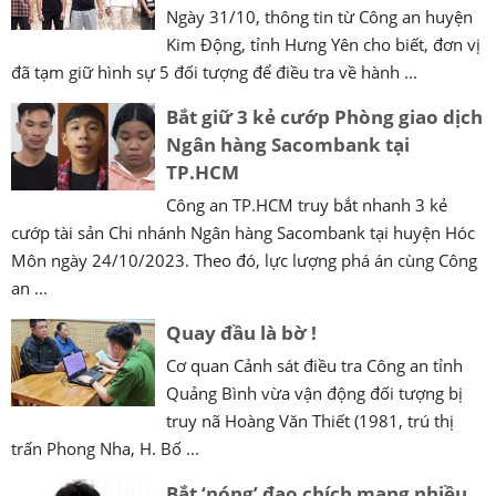
Ngày 31/10, thông tin từ Công an huyện
Kim Động, tỉnh Hưng Yên cho biết, đơn vị
đã tạm giữ hình sự 5 đối tượng để điều tra về hành ...
Bắt giữ 3 kẻ cướp Phòng giao dịch
Ngân hàng Sacombank tại
TP.HCM
Công an TP.HCM truy bắt nhanh 3 kẻ
cướp tài sản Chi nhánh Ngân hàng Sacombank tại huyện Hóc
Môn ngày 24/10/2023. Theo đó, lực lượng phá án cùng Công
an ...
Quay đầu là bờ !
Cơ quan Cảnh sát điều tra Công an tỉnh
Quảng Bình vừa vận động đối tượng bị
truy nã Hoàng Văn Thiết (1981, trú thị
trấn Phong Nha, H. Bố ...
Bắt ‘nóng’ đạo chích mang nhiều