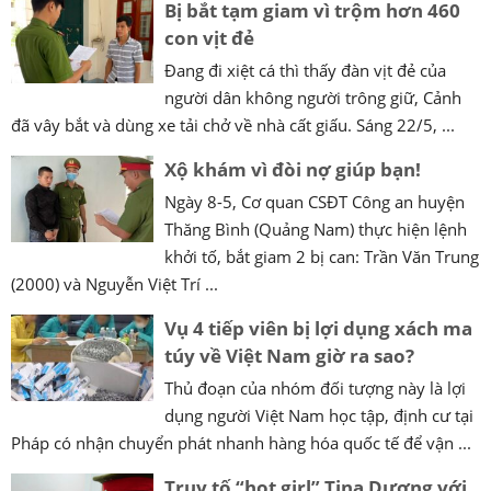
Bị bắt tạm giam vì trộm hơn 460
con vịt đẻ
Đang đi xiệt cá thì thấy đàn vịt đẻ của
người dân không người trông giữ, Cảnh
đã vây bắt và dùng xe tải chở về nhà cất giấu. Sáng 22/5, ...
Xộ khám vì đòi nợ giúp bạn!
Ngày 8-5, Cơ quan CSĐT Công an huyện
Thăng Bình (Quảng Nam) thực hiện lệnh
khởi tố, bắt giam 2 bị can: Trần Văn Trung
(2000) và Nguyễn Việt Trí ...
Vụ 4 tiếp viên bị lợi dụng xách ma
túy về Việt Nam giờ ra sao?
Thủ đoạn của nhóm đối tượng này là lợi
dụng người Việt Nam học tập, định cư tại
Pháp có nhận chuyển phát nhanh hàng hóa quốc tế để vận ...
Truy tố “hot girl” Tina Dương với