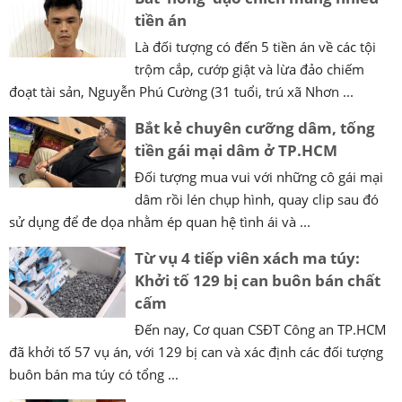
tiền án
Là đối tượng có đến 5 tiền án về các tội
trộm cắp, cướp giật và lừa đảo chiếm
đoạt tài sản, Nguyễn Phú Cường (31 tuổi, trú xã Nhơn ...
Bắt kẻ chuyên cưỡng dâm, tống
tiền gái mại dâm ở TP.HCM
Đối tượng mua vui với những cô gái mại
dâm rồi lén chụp hình, quay clip sau đó
sử dụng để đe dọa nhằm ép quan hệ tình ái và ...
Từ vụ 4 tiếp viên xách ma túy:
Khởi tố 129 bị can buôn bán chất
cấm
Đến nay, Cơ quan CSĐT Công an TP.HCM
đã khởi tố 57 vụ án, với 129 bị can và xác định các đối tượng
buôn bán ma túy có tổng ...