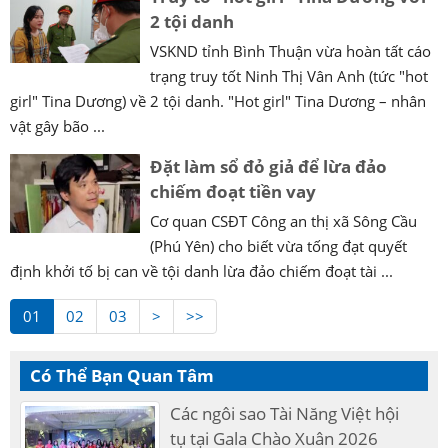
2 tội danh
VSKND tỉnh Bình Thuận vừa hoàn tất cáo
trạng truy tốt Ninh Thị Vân Anh (tức "hot
girl" Tina Dương) về 2 tội danh. "Hot girl" Tina Dương – nhân
vật gây bão ...
Đặt làm sổ đỏ giả để lừa đảo
chiếm đoạt tiền vay
Cơ quan CSĐT Công an thị xã Sông Cầu
(Phú Yên) cho biết vừa tống đạt quyết
định khởi tố bị can về tội danh lừa đảo chiếm đoạt tài ...
01
02
03
>
>>
Có Thể Bạn Quan Tâm
Các ngôi sao Tài Năng Việt hội
tụ tại Gala Chào Xuân 2026