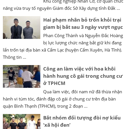
Khu công nghiệp Nhân Cơ, cơ quan chức
năng vừa truy tố nguyên Giám đốc Sở Xây dựng tỉnh Đắk ...
Hai phạm nhân bỏ trốn khỏi trại
giam bị bắt sau 3 ngày vượt ngục
Phan Công Thành và Nguyễn Đắc Hoàng
bị lực lượng chức năng bắt giữ khi đang
lẩn trốn tại địa bàn xã Cẩm Lạc (huyện Cẩm Xuyên, Hà Tĩnh).
Thông tin ...
Công an làm việc với hoa khôi
hành hung cô gái trong chung cư
ở TPHCM
Qua làm việc, đôi nam nữ đã thừa nhận
hành vi túm tóc, đánh đập cô gái ở chung cư trên địa bàn
quận Bình Thạnh (TPHCM), trong 2 đoạn ...
Bắt nhóm đối tượng đòi nợ kiểu
‘xã hội đen’