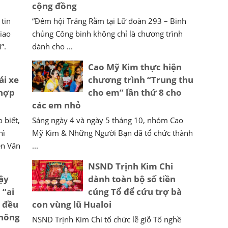
cộng đồng
tin
“Đêm hội Trăng Rằm tại Lữ đoàn 293 – Binh
iao
chủng Công binh không chỉ là chương trình
”.
dành cho ...
Cao Mỹ Kim thực hiện
ái xe
chương trình “Trung thu
 hợp
cho em” lần thứ 8 cho
các em nhỏ
 biết,
Sáng ngày 4 và ngày 5 tháng 10, nhóm Cao
hì
Mỹ Kim & Những Người Bạn đã tổ chức thành
ễn Văn
...
NSND Trịnh Kim Chi
ậy
dành toàn bộ số tiền
 “ai
cúng Tổ để cứu trợ bà
e đều
con vùng lũ Hualoi
thông
NSND Trịnh Kim Chi tổ chức lễ giỗ Tổ nghề