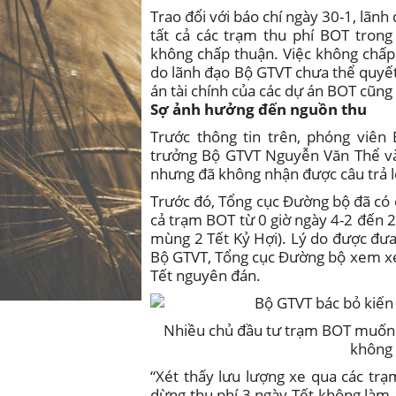
Trao đổi với báo chí ngày 30-1, lãn
tất cả các trạm thu phí BOT trong
không chấp thuận. Việc không chấp 
do lãnh đạo Bộ GTVT chưa thể quyết
án tài chính của các dự án BOT cũn
Sợ ảnh hưởng đến nguồn thu
Trước thông tin trên, phóng viên
trưởng Bộ GTVT Nguyễn Văn Thể và
nhưng đã không nhận được câu trả l
Trước đó, Tổng cục Đường bộ đã có 
cả trạm BOT từ 0 giờ ngày 4-2 đến 24
mùng 2 Tết Kỷ Hợi). Lý do được đưa
Bộ GTVT, Tổng cục Đường bộ xem xé
Tết nguyên đán.
Nhiều chủ đầu tư trạm BOT muốn x
không
“Xét thấy lưu lượng xe qua các trạ
dừng thu phí 3 ngày Tết không làm