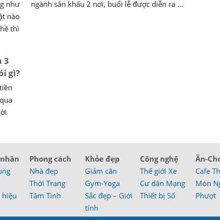
ng như
ngành sân khấu 2 nơi, buổi lễ được diễn ra ...
ật nào
hề thì
m 3
i gì?
tiền
 qua
hời
 nhân
Phong cách
Khỏe đẹp
Công nghệ
Ăn-Ch
ung
Nhà đẹp
Giảm cân
Thế giới Xe
Cafe T
Thời Trang
Gym-Yoga
Cư dân Mạng
Món N
 hiệu
Tâm Tình
Sắc đẹp – Giới
Thiết bị Số
Phượt
tính