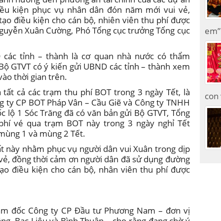
iều kiện phục vụ nhân dân đón năm mới vui vẻ,
 tạo điều kiện cho cán bộ, nhiên viên thu phí được
 Nguyễn Xuân Cường, Phó Tổng cục trưởng Tổng cục
em” 
 các tỉnh – thành là cơ quan nhà nước có thẩm
Bộ GTVT có ý kiến gửi UBND các tỉnh – thành xem
ào thời gian trên.
tất cả các trạm thu phí BOT trong 3 ngày Tết, là
con 
ông ty CP BOT Pháp Vân – Cầu Giẽ và Công ty TNHH
c lộ 1 Sóc Trăng đã có văn bản gửi Bộ GTVT, Tổng
phí vé qua trạm BOT này trong 3 ngày nghỉ Tết
 mùng 1 và mùng 2 Tết.
ất này nhằm phục vụ người dân vui Xuân trong dịp
i vẻ, đồng thời cảm ơn người dân đã sử dụng đường
ạo điều kiện cho cán bộ, nhân viên thu phí được
m đốc Công ty CP Đầu tư Phương Nam – đơn vị
ăng, Bạc Liêu và Bình Thuận – cho rằng đang chờ ý