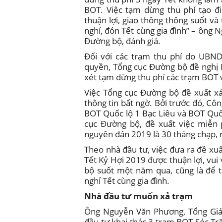
BOT. Việc tạm dừng thu phí tạo đ
thuận lợi, giao thông thông suốt và
nghỉ, đón Tết cùng gia đình” – ông
Đường bộ, đánh giá.
Đối với các trạm thu phí do UBND
quyền, Tổng cục Đường bộ đề nghị 
xét tạm dừng thu phí các trạm BOT v
Việc Tổng cục Đường bộ đề xuất xả 
thông tin bất ngờ. Bởi trước đó, C
BOT Quốc lộ 1 Bạc Liêu và BOT Quố
cục Đường bộ, đề xuất việc miễn 
nguyên đán 2019 là 30 tháng chạp,
Theo nhà đầu tư, việc đưa ra đề xu
Tết Kỷ Hợi 2019 được thuận lợi, vu
bộ suốt một năm qua, cũng là để t
nghỉ Tết cùng gia đình.
Nhà đầu tư muốn xả trạm
Ông Nguyễn Văn Phương, Tổng Giá
đầu tư khai thác 3 trạm BOT Sóc Tr