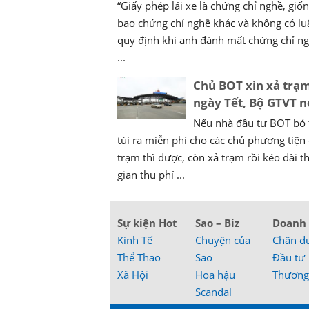
“Giấy phép lái xe là chứng chỉ nghề, giố
bao chứng chỉ nghề khác và không có lu
quy định khi anh đánh mất chứng chỉ ng
...
Chủ BOT xin xả trạ
ngày Tết, Bộ GTVT nó
Nếu nhà đầu tư BOT bỏ 
túi ra miễn phí cho các chủ phương tiện
trạm thì được, còn xả trạm rồi kéo dài t
gian thu phí ...
Sự kiện Hot
Sao – Biz
Doanh
Kinh Tế
Chuyện của
Chân d
Thể Thao
Sao
Đầu tư
Xã Hội
Hoa hậu
Thương
Scandal