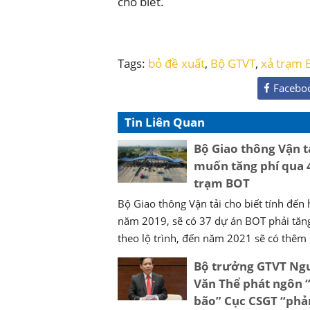
cho biết.
Tags:
bỏ đề xuất
,
Bộ GTVT
,
xả trạm 
Facebo
Tin Liên Quan
Bộ Giao thông Vận t
muốn tăng phí qua 
trạm BOT
Bộ Giao thông Vận tải cho biết tính đến 
năm 2019, sẽ có 37 dự án BOT phải tăn
theo lộ trình, đến năm 2021 sẽ có thêm .
Bộ trưởng GTVT Ng
Văn Thể phát ngôn 
bão” Cục CSGT “phả