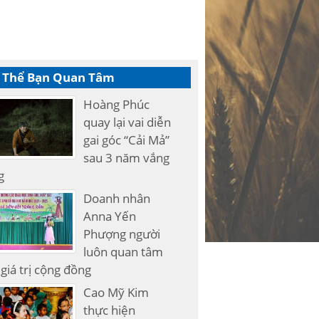
 Thể Bạn Quan Tâm
Hoàng Phúc
quay lại vai diễn
gai góc “Cải Mả”
sau 3 năm vắng
g
Doanh nhân
Anna Yến
Phượng người
luôn quan tâm
giá trị cộng đồng
Cao Mỹ Kim
thực hiện