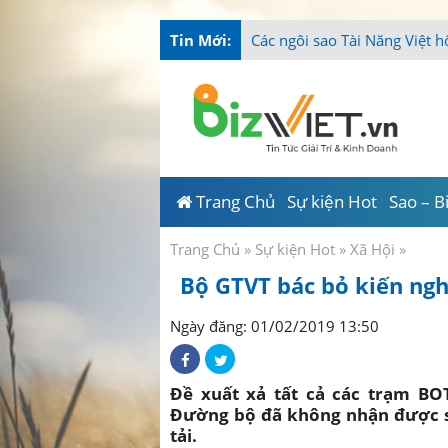
Tin Mới:
Các ngôi sao Tài Năng Việt h
Trang Chủ
Sự kiện Hot
Sao – B
Trang Chủ
»
Sự kiện Hot
»
Xã Hội
»
Bộ GTVT bác bỏ kiến ngh
Ngày đăng: 01/02/2019 13:50
Đề xuất xả tất cả các trạm BO
Đường bộ đã không nhận được s
tải.