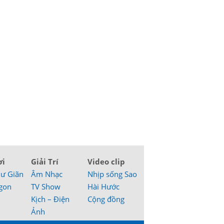
ơi
Giải Trí
Video clip
hư Giãn
Âm Nhạc
Nhịp sống Sao
gon
TV Show
Hài Hước
Kịch – Điện
Cộng đồng
Ảnh