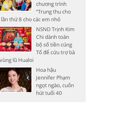
chương trình
“Trung thu cho
lần thứ 8 cho các em nhỏ
NSND Trịnh Kim
Chi dành toàn
bộ số tiền cúng
Tổ để cứu trợ bà
vùng lũ Hualoi
Hoa hậu
Jennifer Phạm
ngọt ngào, cuốn
hút tuổi 40