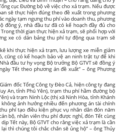
 Tổng cục Đường bộ về việc cho xả trạm. Nếu được
an sẽ thực hiện đúng theo đề xuất trong phương
các ngày tạm ngưng thu phí vào doanh thu, phương
bộ đồng ý, nhà đầu tư đã có kế hoạch đầy đủ cho
. Trong thời gian thực hiện xả trạm, sẽ phối hợp với
hững xe có dán bảng thu phí tự động qua trạm sẽ
kê khi thực hiện xả trạm, lưu lượng xe miễn giảm
, cũng có kế hoạch bảo vệ an ninh trật tự để khi
i. Nhà đầu tư hy vọng Bộ trưởng Bộ GTVT sẽ đồng ý
 ngày Tết theo phương án đề xuất” – ông Phương
Giám đốc Tổng Công ty Đèo Cả, hiện công ty đang
Tuy An, tỉnh Phú Yên), trạm thu phí hầm đường bộ
ên) và trạm Ninh Lộc (thị xã Ninh Hòa, tỉnh Khánh
ết không ảnh hưởng nhiều đến phương án tài chính
thu phí tạo điều kiện phục vụ nhân dân đón năm
 cán bộ, nhân viên thu phí được nghỉ, đón Tết cùng
g dịp Tết này, Bộ GTVT cho rằng việc xả trạm là cần
 lại thì chúng tôi chắc chắn sẽ ủng hộ” – ông Thủy