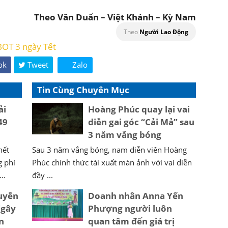
Theo Văn Duẩn – Việt Khánh – Kỳ Nam
Theo
Người Lao Động
BOT 3 ngày Tết
ok
Tweet
Zalo
Tin Cùng Chuyên Mục
ải
Hoàng Phúc quay lại vai
49
diễn gai góc “Cải Mả” sau
3 năm vắng bóng
hết
Sau 3 năm vắng bóng, nam diễn viên Hoàng
g phí
Phúc chính thức tái xuất màn ảnh với vai diễn
..
đầy ...
uyễn
Doanh nhân Anna Yến
“gây
Phượng người luôn
n
quan tâm đến giá trị