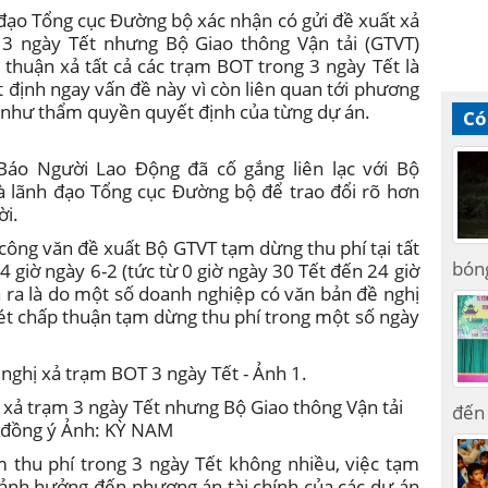
h đạo Tổng cục Đường bộ xác nhận có gửi đề xuất xả
 3 ngày Tết nhưng Bộ Giao thông Vận tải (GTVT)
thuận xả tất cả các trạm BOT trong 3 ngày Tết là
 định ngay vấn đề này vì còn liên quan tới phương
g như thẩm quyền quyết định của từng dự án.
Có
 Báo Người Lao Động đã cố gắng liên lạc với Bộ
 lãnh đạo Tổng cục Đường bộ để trao đổi rõ hơn
ời.
công văn đề xuất Bộ GTVT tạm dừng thu phí tại tất
bón
 giờ ngày 6-2 (tức từ 0 giờ ngày 30 Tết đến 24 giờ
 ra là do một số doanh nghiệp có văn bản đề nghị
t chấp thuận tạm dừng thu phí trong một số ngày
ả trạm 3 ngày Tết nhưng Bộ Giao thông Vận tải
đến 
 đồng ý Ảnh: KỲ NAM
m thu phí trong 3 ngày Tết không nhiều, việc tạm
 ảnh hưởng đến phương án tài chính của các dự án