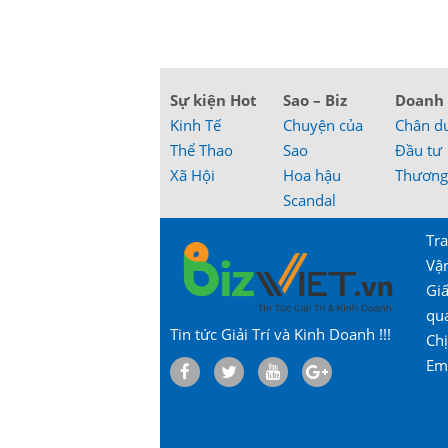
Sự kiện Hot
Sao – Biz
Doanh
Kinh Tế
Chuyện của
Chân d
Thể Thao
Sao
Đầu tư
Xã Hội
Hoa hậu
Thương
Scandal
Tra
Vậ
Gi
qu
Tin tức Giải Trí và Kinh Doanh !!!
Chị
Em