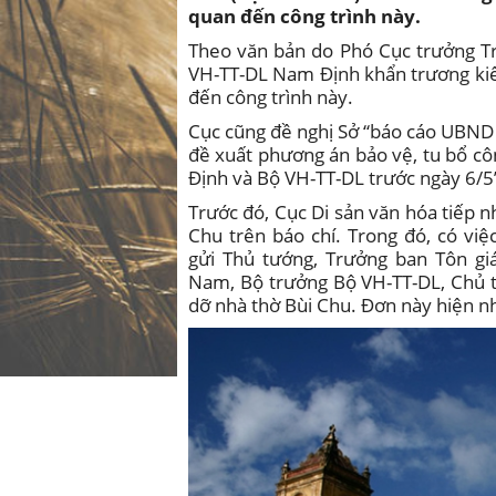
quan đến công trình này.
Theo văn bản do Phó Cục trưởng Tr
VH-TT-DL Nam Định khẩn trương kiểm
đến công trình này.
Cục cũng đề nghị Sở “báo cáo UBND 
đề xuất phương án bảo vệ, tu bổ c
Định và Bộ VH-TT-DL trước ngày 6/5
Trước đó, Cục Di sản văn hóa tiếp n
Chu trên báo chí. Trong đó, có việ
gửi Thủ tướng, Trưởng ban Tôn gi
Nam, Bộ trưởng Bộ VH-TT-DL, Chủ 
dỡ nhà thờ Bùi Chu. Đơn này hiện n