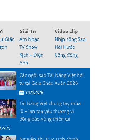
ơi
Giải Trí
Video clip
hư Giãn
Âm Nhạc
Nhịp sống Sao
gon
TV Show
Hài Hước
Kịch – Điện
Cộng đồng
Ảnh
Các ngôi sao Tài Năng Việt hội
tụ tại Gala Chào Xuân 2026
10/02/26
Tài Năng Việt chung tay mùa
lũ – lan toả yêu thương vì
đồng bào vùng thiên tai
12/25
Nguyễn Thị Trúc Linh chính