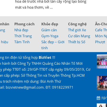
hoa dẻ trước nhà bởi tán cây rộng tạo bóng
mát và hoa thơm, về ...
 nhân
Phong cách
Khỏe đẹp
Công nghệ
Ăn-Ch
ung
Nhà đẹp
Giảm cân
Thế giới Xe
Cafe T
Thời Trang
Gym-Yoga
Cư dân Mạng
Món N
 hiệu
Tâm Tình
Sắc đẹp – Giới
Thiết bị Số
Phượt
tính
ng tin điện tử tổng hợp
BizViet
!!!
n hành bởi Công Ty TNHH Quảng Cáo Nhân Tố Mới
ấy phép TTĐT số: 29/GP-TTĐT cấp ngày 09/05/2019, Cơ
an cấp phép: Sở Thông Tin và Truyền Thông Tp.HCM
u trách nhiệm nội dung: Bùi Anh Thứ
ail: bizvietnew@gmail.com. ĐT: 0918229971
10/