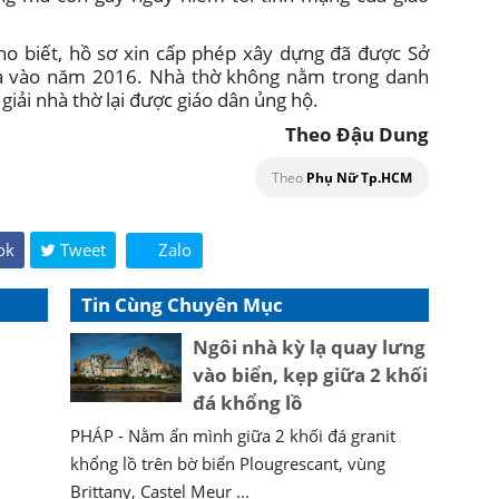
o biết, hồ sơ xin cấp phép xây dựng đã được Sở
a vào năm 2016. Nhà thờ không nằm trong danh
giải nhà thờ lại được giáo dân ủng hộ.
Theo Đậu Dung
Theo
Phụ Nữ Tp.HCM
ok
Tweet
Zalo
Tin Cùng Chuyên Mục
Ngôi nhà kỳ lạ quay lưng
vào biển, kẹp giữa 2 khối
đá khổng lồ
PHÁP - Nằm ẩn mình giữa 2 khối đá granit
khổng lồ trên bờ biển Plougrescant, vùng
Brittany, Castel Meur ...