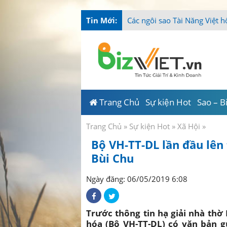
Tin Mới:
-
Trang Chủ
Sự kiện Hot
Sao – B
Trang Chủ
»
Sự kiện Hot
»
Xã Hội
»
Bộ VH-TT-DL lần đầu lên 
Bùi Chu
Ngày đăng: 06/05/2019 6:08
Trước thông tin hạ giải nhà thờ
hóa (Bộ VH-TT-DL) có văn bản g