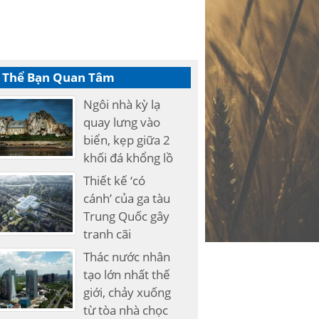
 Thể Bạn Quan Tâm
Ngôi nhà kỳ lạ
quay lưng vào
biển, kẹp giữa 2
khối đá khổng lồ
Thiết kế ‘có
cánh’ của ga tàu
Trung Quốc gây
tranh cãi
Thác nước nhân
tạo lớn nhất thế
giới, chảy xuống
từ tòa nhà chọc