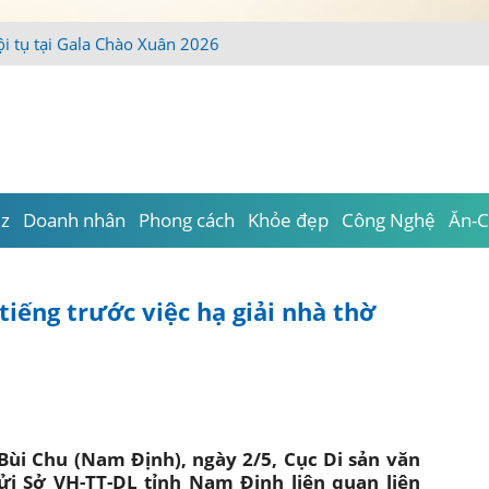
iz
Doanh nhân
Phong cách
Khỏe đẹp
Công Nghệ
Ăn-C
tiếng trước việc hạ giải nhà thờ
 Bùi Chu (Nam Định), ngày 2/5, Cục Di sản văn
ửi Sở VH-TT-DL tỉnh Nam Định liên quan liên