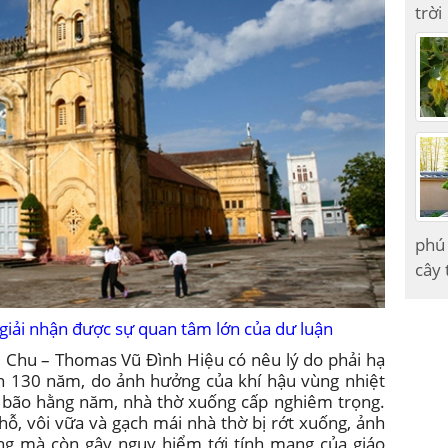
trời
phú 
cây 
 giải nhận được sự quan tâm lớn của dư luận
 Chu – Thomas Vũ Đình Hiệu có nêu lý do phải hạ
trên 130 năm, do ảnh hưởng của khí hậu vùng nhiệt
ơn bão hằng năm, nhà thờ xuống cấp nghiêm trọng.
hỗ, vôi vữa và gạch mái nhà thờ bị rớt xuống, ảnh
ng mà còn gây nguy hiểm tới tính mạng của giáo