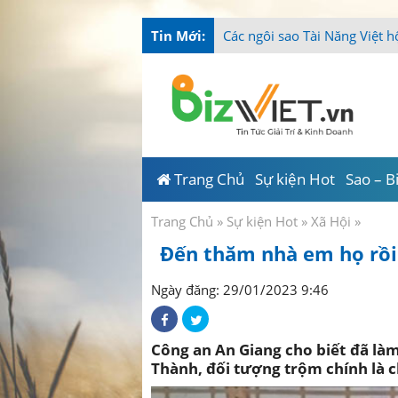
Tin Mới:
-
Trang Chủ
Sự kiện Hot
Sao – B
Trang Chủ
»
Sự kiện Hot
»
Xã Hội
»
Đến thăm nhà em họ rồi 
Ngày đăng: 29/01/2023 9:46
Công an An Giang cho biết đã làm 
Thành, đối tượng trộm chính là ch