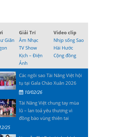
ơi
Giải Trí
Video clip
hư Giãn
Âm Nhạc
Nhịp sống Sao
gon
TV Show
Hài Hước
Kịch – Điện
Cộng đồng
Ảnh
Các ngôi sao Tài Năng Việt hội
tụ tại Gala Chào Xuân 2026
10/02/26
Tài Năng Việt chung tay mùa
lũ – lan toả yêu thương vì
đồng bào vùng thiên tai
12/25