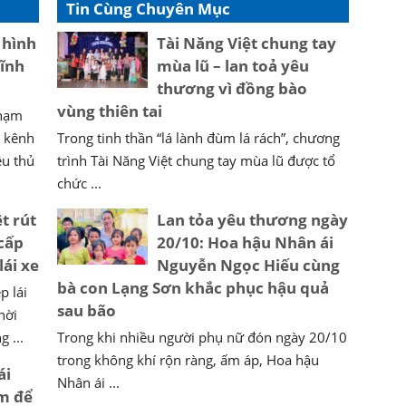
Tin Cùng Chuyên Mục
 hình
Tài Năng Việt chung tay
lĩnh
mùa lũ – lan toả yêu
thương vì đồng bào
vùng thiên tai
phạm
c kênh
Trong tinh thần “lá lành đùm lá rách”, chương
ều thủ
trình Tài Năng Việt chung tay mùa lũ được tổ
chức ...
t rút
Lan tỏa yêu thương ngày
 cấp
20/10: Hoa hậu Nhân ái
lái xe
Nguyễn Ngọc Hiếu cùng
bà con Lạng Sơn khắc phục hậu quả
p lái
sau bão
hời
 ...
Trong khi nhiều người phụ nữ đón ngày 20/10
trong không khí rộn ràng, ấm áp, Hoa hậu
ái
Nhân ái ...
m để