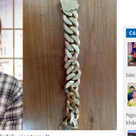
Có
bào 
Ngọ
khắc