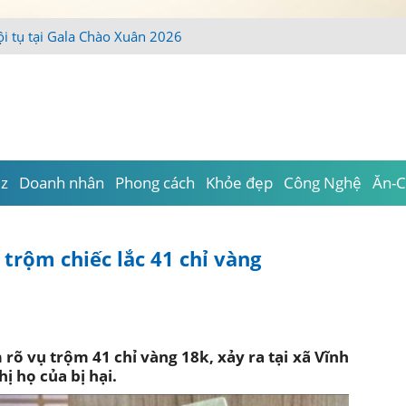
iz
Doanh nhân
Phong cách
Khỏe đẹp
Công Nghệ
Ăn-C
trộm chiếc lắc 41 chỉ vàng
rõ vụ trộm 41 chỉ vàng 18k, xảy ra tại xã Vĩnh
ị họ của bị hại.