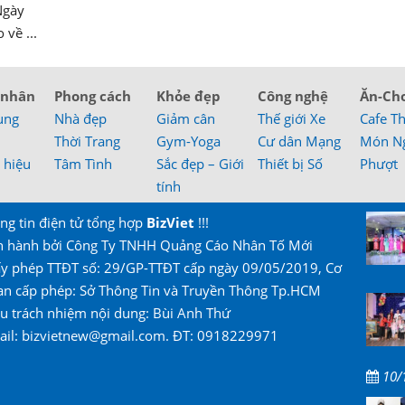
Ngày
về ...
 nhân
Phong cách
Khỏe đẹp
Công nghệ
Ăn-Ch
ung
Nhà đẹp
Giảm cân
Thế giới Xe
Cafe T
Thời Trang
Gym-Yoga
Cư dân Mạng
Món N
 hiệu
Tâm Tình
Sắc đẹp – Giới
Thiết bị Số
Phượt
tính
ng tin điện tử tổng hợp
BizViet
!!!
n hành bởi Công Ty TNHH Quảng Cáo Nhân Tố Mới
ấy phép TTĐT số: 29/GP-TTĐT cấp ngày 09/05/2019, Cơ
an cấp phép: Sở Thông Tin và Truyền Thông Tp.HCM
u trách nhiệm nội dung: Bùi Anh Thứ
ail: bizvietnew@gmail.com. ĐT: 0918229971
10/