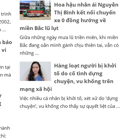
Hoa hậu nhân ái Nguyễn
Thị Bình kết nối chuyến
trình
xe 0 đồng hướng về
 2002,
miền Bắc lũ lụt
...
Giữa những ngày mưa lũ triền miên, khi miền
h báo
Bắc đang oằn mình gánh chịu thiên tai, vẫn có
 vi
những ...
Hàng loạt người bị khởi
n tại
tố do cố tình dựng
sản mà
chuyện, vu khống trên
mạng xã hội
y
Việc nhiều cá nhân bị khởi tố, xét xử do ‘dựng
g
chuyện’, vu khống cho thấy sự quyết liệt của ...
 hành
chỉ: