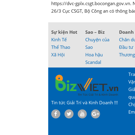
https://dvc-gplx.csgt.bocongan.gov.vn. 
26/3 Cục CSGT, Bộ Công an có thông báo 
Sự kiện Hot
Sao – Biz
Doanh
Kinh Tế
Chuyện của
Chân d
Thể Thao
Sao
Đầu tư
Xã Hội
Hoa hậu
Thương
Scandal
Tra
Vậ
Gi
qu
Tin tức Giải Trí và Kinh Doanh !!!
Chị
Em