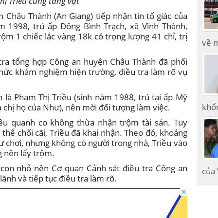
ị Triều cùng tang vật
 Châu Thành (An Giang) tiếp nhận tin tố giác của
 1998, trú ấp Đông Bình Trạch, xã Vĩnh Thành,
ộm 1 chiếc lắc vàng 18k có trọng lượng 41 chỉ, trị
về m
 tra tổng hợp Công an huyện Châu Thành đã phối
chức khám nghiệm hiện trường, điều tra làm rõ vụ
n là Phạm Thị Triều (sinh năm 1988, trú tại ấp Mỹ
khốn
à chị họ của Như), nên mời đối tượng làm việc.
iều quanh co không thừa nhận trộm tài sản. Tuy
thể chối cãi, Triều đã khai nhận. Theo đó, khoảng
ư chơi, nhưng không có người trong nhà, Triều vào
g nên lấy trộm.
i con nhỏ nên Cơ quan Cảnh sát điều tra Công an
của
ãnh và tiếp tục điều tra làm rõ.