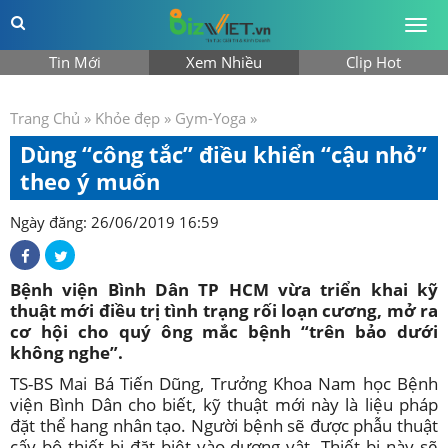
Togg
men
Tin Mới
Xem Nhiều
Clip Hot
Trang Chủ
»
Khỏe đẹp
»
Gym-Yoga
»
Dùng “công tắc” điều khiển “cậu nhỏ”
theo ý muốn
Ngày đăng: 26/06/2019 16:59
Bệnh viện Bình Dân TP HCM vừa triển khai kỹ
thuật mới điều trị tình trạng rối loạn cương, mở ra
cơ hội cho quý ông mắc bệnh “trên bảo dưới
không nghe”.
TS-BS Mai Bá Tiến Dũng, Trưởng Khoa Nam học Bệnh
viện Bình Dân cho biết, kỹ thuật mới này là liệu pháp
đặt thể hang nhân tạo. Người bệnh sẽ được phẫu thuật
cấy bộ thiết bị đặt biệt vào dương vật. Thiết bị này sẽ