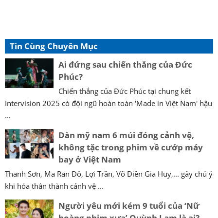
Tin Cùng Chuyên Mục
Ai đứng sau chiến thắng của Đức
Phúc?
Chiến thắng của Đức Phúc tại chung kết
Intervision 2025 có đội ngũ hoàn toàn 'Made in Việt Nam' hậu
...
Dàn mỹ nam 6 múi đóng cảnh vệ,
không tặc trong phim về cướp máy
bay ở Việt Nam
Thanh Sơn, Ma Ran Đô, Lợi Trần, Võ Điền Gia Huy,... gây chú ý
khi hóa thân thành cảnh vệ ...
Người yêu mới kém 9 tuổi của ‘Nữ
hoàng phim xưa’ Quỳnh Lam là ai?