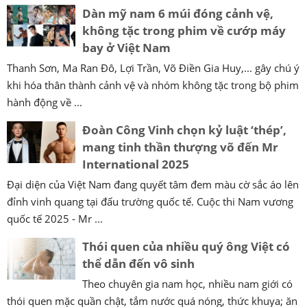
Dàn mỹ nam 6 múi đóng cảnh vệ,
không tặc trong phim về cướp máy
bay ở Việt Nam
Thanh Sơn, Ma Ran Đô, Lợi Trần, Võ Điền Gia Huy,... gây chú ý
khi hóa thân thành cảnh vệ và nhóm không tặc trong bộ phim
hành động về ...
Đoàn Công Vinh chọn kỷ luật ‘thép’,
mang tinh thần thượng võ đến Mr
International 2025
Đại diện của Việt Nam đang quyết tâm đem màu cờ sắc áo lên
đỉnh vinh quang tại đấu trường quốc tế. Cuộc thi Nam vương
quốc tế 2025 - Mr ...
Thói quen của nhiều quý ông Việt có
thể dẫn đến vô sinh
Theo chuyên gia nam học, nhiều nam giới có
thói quen mặc quần chật, tắm nước quá nóng, thức khuya; ăn