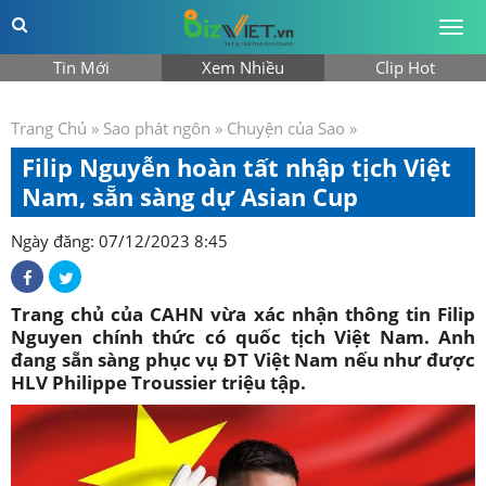
Togg
men
Tin Mới
Xem Nhiều
Clip Hot
Trang Chủ
»
Sao phát ngôn
»
Chuyện của Sao
»
Filip Nguyễn hoàn tất nhập tịch Việt
Nam, sẵn sàng dự Asian Cup
Ngày đăng: 07/12/2023 8:45
Trang chủ của CAHN vừa xác nhận thông tin Filip
Nguyen chính thức có quốc tịch Việt Nam. Anh
đang sẵn sàng phục vụ ĐT Việt Nam nếu như được
HLV Philippe Troussier triệu tập.