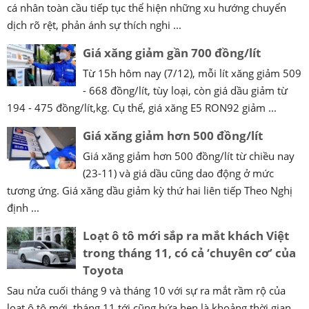
cá nhân toàn cầu tiếp tục thể hiện những xu hướng chuyển
dịch rõ rệt, phản ánh sự thích nghi ...
Giá xăng giảm gần 700 đồng/lít
Từ 15h hôm nay (7/12), mỗi lít xăng giảm 509
- 668 đồng/lít, tùy loại, còn giá dầu giảm từ
194 - 475 đồng/lít,kg. Cụ thể, giá xăng E5 RON92 giảm ...
Giá xăng giảm hơn 500 đồng/lít
Giá xăng giảm hơn 500 đồng/lít từ chiều nay
(23-11) và giá dầu cũng dao động ở mức
tương ứng. Giá xăng dầu giảm kỳ thứ hai liên tiếp Theo Nghị
định ...
Loạt ô tô mới sắp ra mắt khách Việt
trong tháng 11, có cả ‘chuyên cơ’ của
Toyota
Sau nửa cuối tháng 9 và tháng 10 với sự ra mắt rầm rộ của
loạt ô tô mới, tháng 11 tới cũng hứa hẹn là khoảng thời gian