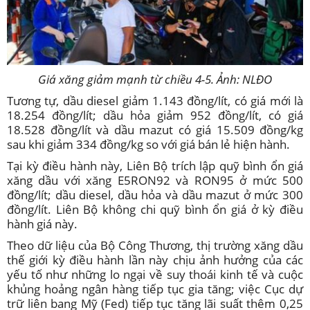
Giá xăng giảm mạnh từ chiều 4-5. Ảnh: NLĐO
Tương tự, dầu diesel giảm 1.143 đồng/lít, có giá mới là
18.254 đồng/lít; dầu hỏa giảm 952 đồng/lít, có giá
18.528 đồng/lít và dầu mazut có giá 15.509 đồng/kg
sau khi giảm 334 đồng/kg so với giá bán lẻ hiện hành.
Tại kỳ điều hành này, Liên Bộ trích lập quỹ bình ổn giá
xăng dầu với xăng E5RON92 và RON95 ở mức 500
đồng/lít; dầu diesel, dầu hỏa và dầu mazut ở mức 300
đồng/lít. Liên Bộ không chi quỹ bình ổn giá ở kỳ điều
hành giá này.
Theo dữ liệu của Bộ Công Thương, thị trường xăng dầu
thế giới kỳ điều hành lần này chịu ảnh hưởng của các
yếu tố như những lo ngại về suy thoái kinh tế và cuộc
khủng hoảng ngân hàng tiếp tục gia tăng; việc Cục dự
trữ liên bang Mỹ (Fed) tiếp tục tăng lãi suất thêm 0,25