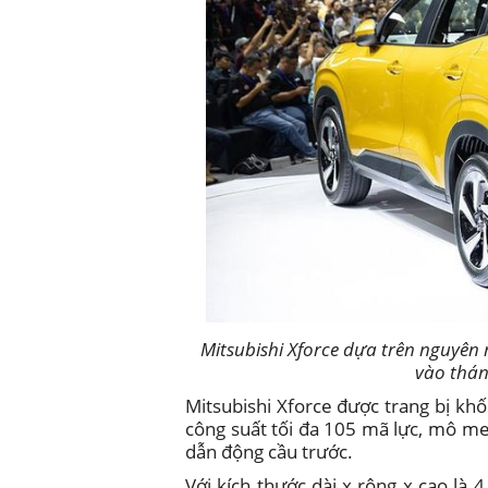
Mitsubishi Xforce dựa trên nguyê
vào thán
Mitsubishi Xforce được trang bị kh
công suất tối đa 105 mã lực, mô m
dẫn động cầu trước.
Với kích thước dài x rộng x cao là 