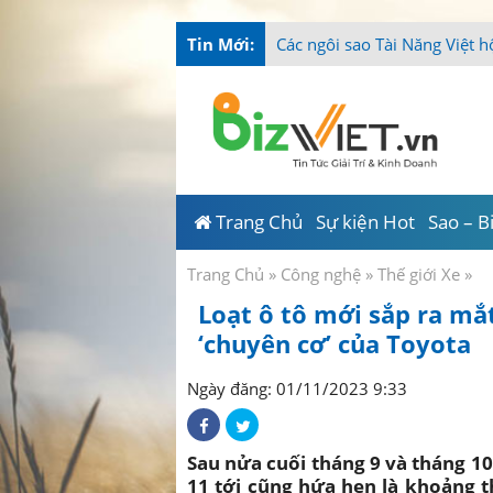
Tin Mới:
Tài Năng Việt c
_
Trang Chủ
Sự kiện Hot
Sao – B
Trang Chủ
»
Công nghệ
»
Thế giới Xe
»
Loạt ô tô mới sắp ra mắt
‘chuyên cơ’ của Toyota
Ngày đăng: 01/11/2023 9:33
Sau nửa cuối tháng 9 và tháng 10
11 tới cũng hứa hẹn là khoảng t