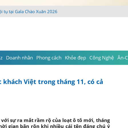
iz
Doanh nhân
Phong cách
Khỏe đẹp
Công Nghệ
Ăn-C
 khách Việt trong tháng 11, có cả
 với sự ra mắt rầm rộ của loạt ô tô mới, tháng
hời gian bận rộn khi nhiều cái tên đáng chú ý