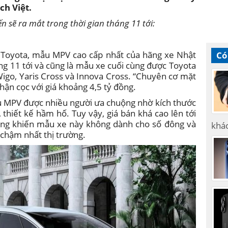
ch Việt.
 sẽ ra mắt trong thời gian tháng 11 tới:
ủa Toyota, mẫu MPV cao cấp nhất của hãng xe Nhật
Có
ng 11 tới và cũng là mẫu xe cuối cùng được Toyota
Wigo, Yaris Cross và Innova Cross. “Chuyên cơ mặt
hận cọc với giá khoảng 4,5 tỷ đồng.
ẫu MPV được nhiều người ưa chuộng nhờ kích thước
, thiết kế hầm hố. Tuy vậy, giá bán khá cao lên tới
ãng khiến mẫu xe này không dành cho số đông và
khá
 chậm nhất thị trường.