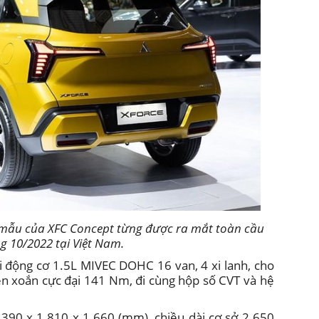
n mẫu của XFC Concept từng được ra mắt toàn cầu
g 10/2022 tại Việt Nam.
ối động cơ 1.5L MIVEC DOHC 16 van, 4 xi lanh, cho
en xoắn cực đại 141 Nm, đi cùng hộp số CVT và hệ
4.390 x 1.810 x 1.660 (mm), chiều dài cơ sở 2.650