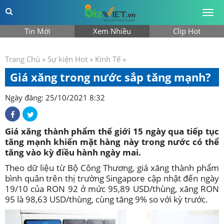
Togg
men
Tin Mới
Xem Nhiều
Clip Hot
Trang Chủ
»
Sự kiện Hot
»
Kinh Tế
»
Giá xăng trong nước sắp tăng mạnh?
Ngày đăng: 25/10/2021 8:32
Giá xăng thành phẩm thế giới 15 ngày qua tiếp tục
tăng mạnh khiến mặt hàng này trong nước có thể
tăng vào kỳ điều hành ngày mai.
Theo dữ liệu từ Bộ Công Thương, giá xăng thành phẩm
bình quân trên thị trường Singapore cập nhật đến ngày
19/10 của RON 92 ở mức 95,89 USD/thùng, xăng RON
95 là 98,63 USD/thùng, cùng tăng 9% so với kỳ trước.