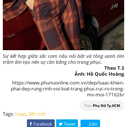
Sự kết hợp giữa sắc cam nâu nổi bật và tông xanh tím
trầm ấm tạo nên sự cân bằng cho trang phục.
Theo T.S
Ảnh: Hồ Quốc Hoàng
https://www.phunuonline.com.vn/dep/isaac-khien-
phai-dep-rung-rinh-voi-loat-trang-phuc-ruc-ro-trong-
mv-moi-171626/
Theo
Phụ Nữ Tp.HCM
Tags:
Isaac
,
MV mới
Facebook
Tweet
Zalo