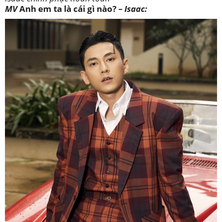
MV
Anh em ta là cái gì nào?
– Isaac: