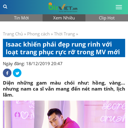
Togg
men
Tin Mới
Xem Nhiều
Clip Hot
Trang Chủ
»
Phong cách
»
Thời Trang
»
Isaac khiến phái đẹp rung rinh với
loạt trang phục rực rỡ trong MV mới
Ngày đăng: 18/12/2019 20:47
Diện những gam màu chói như: hồng, vàng…
nhưng nam ca sĩ vẫn mang đến nét nam tính, lịch
lãm.