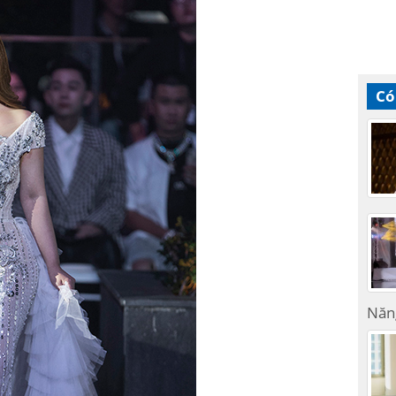
Có
Năn