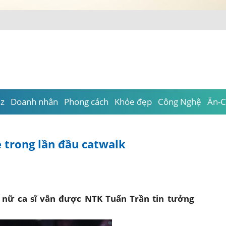
iz
Doanh nhân
Phong cách
Khỏe đẹp
Công Nghệ
Ăn-C
 trong lần đầu catwalk
 nữ ca sĩ vẫn được NTK Tuấn Trần tin tưởng