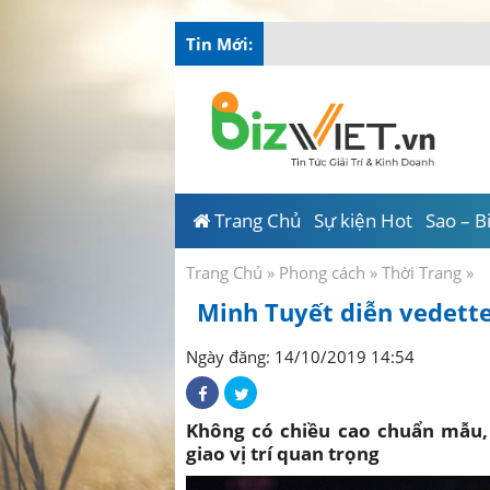
Tin Mới:
Tài Năng Việt chung tay
_
Trang Chủ
Sự kiện Hot
Sao – B
Trang Chủ
»
Phong cách
»
Thời Trang
»
Minh Tuyết diễn vedette
Ngày đăng: 14/10/2019 14:54
Không có chiều cao chuẩn mẫu,
giao vị trí quan trọng