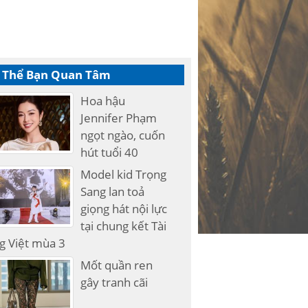
 Thể Bạn Quan Tâm
Hoa hậu
Jennifer Phạm
ngọt ngào, cuốn
hút tuổi 40
Model kid Trọng
Sang lan toả
giọng hát nội lực
tại chung kết Tài
g Việt mùa 3
Mốt quần ren
gây tranh cãi