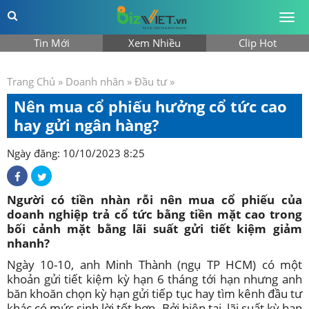
Togg
men
Tin Mới
Xem Nhiều
Clip Hot
Trang Chủ
»
Doanh nhân
»
Đầu tư
»
Nên mua cổ phiếu hưởng cổ tức cao
hay gửi ngân hàng?
Ngày đăng: 10/10/2023 8:25
Người có tiền nhàn rỗi nên mua cổ phiếu của
doanh nghiệp trả cổ tức bằng tiền mặt cao trong
bối cảnh mặt bằng lãi suất gửi tiết kiệm giảm
nhanh?
Ngày 10-10, anh Minh Thành (ngụ TP HCM) có một
khoản gửi tiết kiệm kỳ hạn 6 tháng tới hạn nhưng anh
băn khoăn chọn kỳ hạn gửi tiếp tục hay tìm kênh đầu tư
khác có mức sinh lời tốt hơn. Bởi hiện tại, lãi suất kỳ hạn