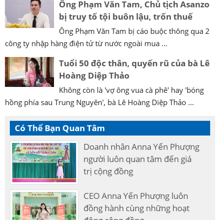
Ông Phạm Văn Tam, Chủ tịch Asanzo
bị truy tố tội buôn lậu, trốn thuế
Ông Phạm Văn Tam bị cáo buộc thông qua 2
công ty nhập hàng điện tử từ nước ngoài mua ...
Tuổi 50 độc thân, quyến rũ của bà Lê
Hoàng Diệp Thảo
Không còn là 'vợ ông vua cà phê' hay 'bóng
hồng phía sau Trung Nguyên', bà Lê Hoàng Diệp Thảo ...
Có Thể Bạn Quan Tâm
Doanh nhân Anna Yến Phượng
người luôn quan tâm đến giá
trị cộng đồng
CEO Anna Yến Phượng luôn
đồng hành cùng những hoạt