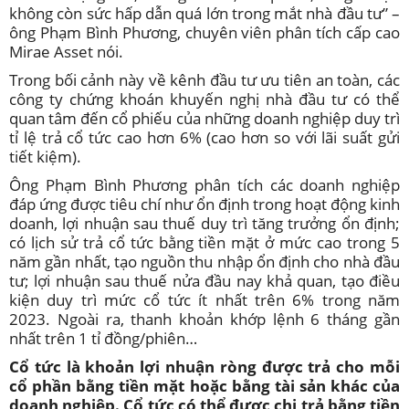
không còn sức hấp dẫn quá lớn trong mắt nhà đầu tư” –
ông Phạm Bình Phương, chuyên viên phân tích cấp cao
Mirae Asset nói.
Trong bối cảnh này về kênh đầu tư ưu tiên an toàn, các
công ty chứng khoán khuyến nghị nhà đầu tư có thể
quan tâm đến cổ phiếu của những doanh nghiệp duy trì
tỉ lệ trả cổ tức cao hơn 6% (cao hơn so với lãi suất gửi
tiết kiệm).
Ông Phạm Bình Phương phân tích các doanh nghiệp
đáp ứng được tiêu chí như ổn định trong hoạt động kinh
doanh, lợi nhuận sau thuế duy trì tăng trưởng ổn định;
có lịch sử trả cổ tức bằng tiền mặt ở mức cao trong 5
năm gần nhất, tạo nguồn thu nhập ổn định cho nhà đầu
tư; lợi nhuận sau thuế nửa đầu nay khả quan, tạo điều
kiện duy trì mức cổ tức ít nhất trên 6% trong năm
2023. Ngoài ra, thanh khoản khớp lệnh 6 tháng gần
nhất trên 1 tỉ đồng/phiên…
Cổ tức là khoản lợi nhuận ròng được trả cho mỗi
cổ phần bằng tiền mặt hoặc bằng tài sản khác của
doanh nghiệp. Cổ tức có thể được chi trả bằng tiền