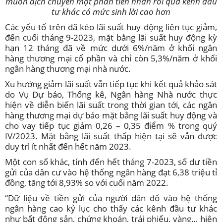
muốn dịch chuyển một phần tiền nhàn rỗi qua kênh đầu
tư khác có mức sinh lời cao hơn
Các yếu tố trên đã kéo lãi suất huy động liên tục giảm,
đến cuối tháng 9-2023, mặt bằng lãi suất huy động kỳ
hạn 12 tháng đã về mức dưới 6%/năm ở khối ngân
hàng thương mại cổ phần và chỉ còn 5,3%/năm ở khối
ngân hàng thương mại nhà nước.
Xu hướng giảm lãi suất vẫn tiếp tục khi kết quả khảo sát
do Vụ Dự báo, Thống kê, Ngân hàng Nhà nước thực
hiện về diễn biến lãi suất trong thời gian tới, các ngân
hàng thương mại dự báo mặt bằng lãi suất huy động và
cho vay tiếp tục giảm 0,26 – 0,35 điểm % trong quý
IV/2023. Mặt bằng lãi suất thấp hiện tại sẽ vẫn được
duy trì ít nhất đến hết năm 2023.
Một con số khác, tính đến hết tháng 7-2023, số dư tiền
gửi của dân cư vào hệ thống ngân hàng đạt 6,38 triệu tỉ
đồng, tăng tới 8,93% so với cuối năm 2022.
“Dữ liệu về tiền gửi của người dân đổ vào hệ thống
ngân hàng cao kỷ lục cho thấy các kênh đầu tư khác
như bất động sản, chứng khoán, trái phiếu, vàng… hiện