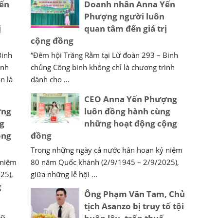
ến
Doanh nhân Anna Yến
Phượng người luôn
ị
quan tâm đến giá trị
cộng đồng
Binh
“Đêm hội Trăng Rằm tại Lữ đoàn 293 – Binh
ình
chủng Công binh không chỉ là chương trình
n là
dành cho ...
CEO Anna Yến Phượng
ợng
luôn đồng hành cùng
g
những hoạt động cộng
ộng
đồng
Trong những ngày cả nước hân hoan kỷ niệm
 niệm
80 năm Quốc khánh (2/9/1945 – 2/9/2025),
25),
giữa những lễ hội ...
g
Ông Phạm Văn Tam, Chủ
tịch Asanzo bị truy tố tội