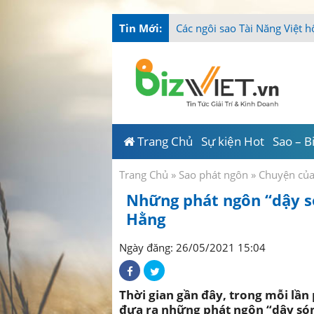
Tin Mới:
Các ngôi sao Tài Năng Việt h
Trang Chủ
Sự kiện Hot
Sao – B
Trang Chủ
»
Sao phát ngôn
»
Chuyện củ
Những phát ngôn “dậy s
Hằng
Ngày đăng: 26/05/2021 15:04
Thời gian gần đây, trong mỗi lần
đưa ra những phát ngôn “dậy són