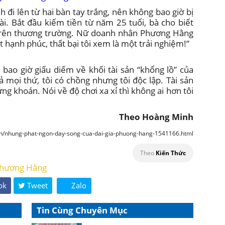
đi lên từ hai bàn tay trắng, nên không bao giờ bị
ài. Bắt đầu kiếm tiền từ năm 25 tuổi, bà cho biết
trên thương trường. Nữ doanh nhân Phương Hằng
 hạnh phúc, thất bại tôi xem là một trải nghiệm!”
bao giờ giấu diếm về khối tài sản “khổng lồ” của
cả mọi thứ, tôi có chồng nhưng tôi độc lập. Tài sản
ứng khoán. Nói về độ chơi xa xỉ thì không ai hơn tôi
Theo Hoàng Minh
anh/nhung-phat-ngon-day-song-cua-dai-gia-phuong-hang-1541166.html
Theo
Kiến Thức
hương Hằng
ok
Tweet
Zalo
Tin Cùng Chuyên Mục