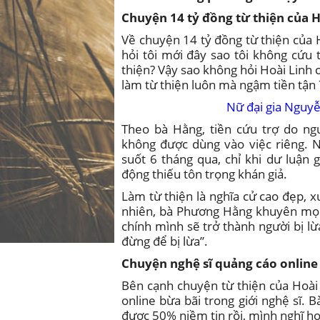
Chuyện 14 tỷ đồng từ thiện của H
Về chuyện 14 tỷ đồng từ thiện của H
hỏi tôi mới đây sao tôi không cứu t
thiện? Vậy sao không hỏi Hoài Lin
làm từ thiện luôn mà ngậm tiền tận 
Nữ đại gia Nguy
Theo bà Hằng, tiền cứu trợ do ng
không được dùng vào việc riêng. Nữ
suốt 6 tháng qua, chỉ khi dư luận 
động thiếu tôn trọng khán giả.
Làm từ thiện là nghĩa cử cao đẹp, 
nhiên, bà Phương Hằng khuyên mọi 
chính mình sẽ trở thành người bị lừa
đừng để bị lừa”.
Chuyện nghệ sĩ quảng cáo online
Bên cạnh chuyện từ thiện của Hoài
online bừa bãi trong giới nghệ sĩ. B
được 50% niềm tin rồi, mình nghĩ h