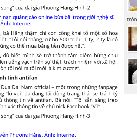
nạn quảng cáo online bừa bãi trong giới nghệ sĩ.
trốn
Ảnh: Internet
ó, bà Hằng thậm chí còn công khai tố một số hoa
: “Tôi nói thằng, cứ bỏ 500 triệu, 1 tỷ, 2 tỷ là có
gì cũng có thể mua bằng tiền được hết”.
sẻ, dù biết mình sẽ trở thành tâm điêm hứng chịu
lên tiếng vạch trần sự thật, trách nhiệm với xã hội,
òn tôi nói ra tôi mới là kim cương”.
nh tính antifan
 Đua Đại Nam official – một trong những fanpage
 “lò vôi” đã đăng tải dòng trạng thái sẽ trả 1 tỷ
 thông tin về antifan. Bà nói: “Tôi sẵn sàng treo
ính xác thông tin về chủ nick Facebook “VT”.
ễn Phương Hằng. Ảnh: Internet