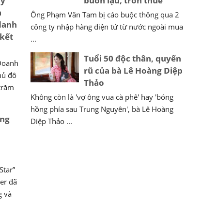
Mỹ
buôn lậu, trốn thuế
a
Ông Phạm Văn Tam bị cáo buộc thông qua 2
danh
công ty nhập hàng điện tử từ nước ngoài mua
 kết
...
Tuổi 50 độc thân, quyến
 Doanh
rũ của bà Lê Hoàng Diệp
hủ đô
Thảo
trăm
Không còn là 'vợ ông vua cà phê' hay 'bóng
hồng phía sau Trung Nguyên', bà Lê Hoàng
ồng
Diệp Thảo ...
Star”
er đã
g và