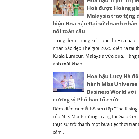
Hoa hậu Trịnh Thị 
Hoà được Hoàng gi
Malaysia trao tặng 
hiệu Hoa hậu Đại sứ doanh nhân
nối toàn cầu
Trong đêm chung kết cuộc thi Hoa hậu
nhân Sắc đẹp Thế giới 2025 diễn ra tại t
Kuala Lumpur, Malaysia vừa qua. Hàng 
ánh mắt khán ...
Hoa hậu Lucy Hà đ
hành Miss Universe
Business World với
cương vị Phó ban tổ chức
Đêm diễn ra mắt bộ sưu tập “The Rising 
của NTK Mai Phương Trang tại Gala Cent
thực sự trở thành một bữa tiệc thời tran
cảm ...