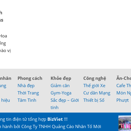
h
ss
 Hoa
ếng
vào vị
 nhân
Phong cách
Khỏe đẹp
Công nghệ
Ăn-Ch
ung
Nhà đẹp
Giảm cân
Thế giới Xe
Cafe T
Thời Trang
Gym-Yoga
Cư dân Mạng
Món N
 hiệu
Tâm Tình
Sắc đẹp – Giới
Thiết bị Số
Phượt
tính
ng tin điện tử tổng hợp
BizViet
!!!
n hành bởi Công Ty TNHH Quảng Cáo Nhân Tố Mới