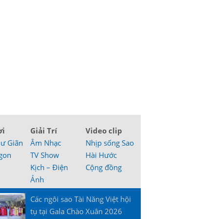
ơi
Giải Trí
Video clip
hư Giãn
Âm Nhạc
Nhịp sống Sao
gon
TV Show
Hài Hước
Kịch – Điện
Cộng đồng
Ảnh
Các ngôi sao Tài Năng Việt hội
tụ tại Gala Chào Xuân 2026