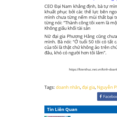
CEO Đại Nam khẳng định, bà tự mình 
khuất phục bởi các thế lực bên ngo
mình chưa từng nếm mùi thất bại 
từng nói: “Thành công tôi xem là một
Không giấu khối tài sản
Nữ đại gia Phương Hằng cũng chưa 
mình. Bà nói: “Ở tuổi 50 tôi có tất 
của tôi là thật chứ không ảo trên ch
đâu, khó có người hơn tôi lắm”.
https://kienthuc.net.vn/kinh-do
Tags:
doanh nhân
,
đại gia
,
Nguyễn P
Facebo
Tin Liên Quan