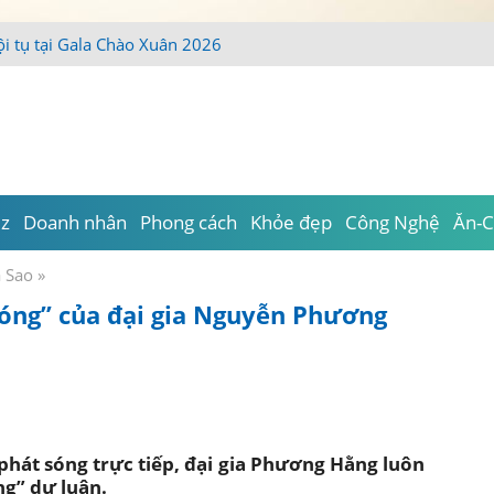
ội tụ tại Gala Chào Xuân 2026
iz
Doanh nhân
Phong cách
Khỏe đẹp
Công Nghệ
Ăn-C
a Sao
»
óng” của đại gia Nguyễn Phương
 phát sóng trực tiếp, đại gia Phương Hằng luôn
g” dư luận.