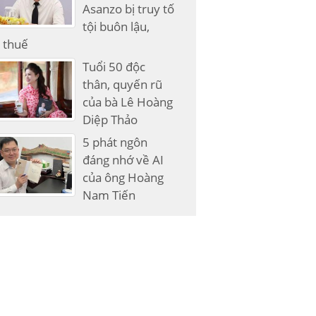
Asanzo bị truy tố
tội buôn lậu,
 thuế
Tuổi 50 độc
thân, quyến rũ
của bà Lê Hoàng
Diệp Thảo
5 phát ngôn
đáng nhớ về AI
của ông Hoàng
Nam Tiến