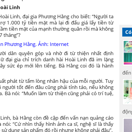
oài Linh
oài Linh, đại gia Phương Hằng cho biết: “Người ta
rợ 1.000 tỷ tiền mặt mà lại đi đấu giá lấy tiền từ
h cầm tiền mặt của mạnh thường quân rồi mà không
Có
7 tháng”?
ễn Phương Hằng. Ảnh: Internet
ười dân quyên góp và nhờ đi từ thiện nhất định
 đại gia chỉ trích danh hài Hoài Linh đã im lặng
gây sức ép mới lên tiếng. Bà Hằng coi đó là hành
đến 
xuất phát từ tấm lòng nhân hậu của mỗi người. Tuy
người tốt đến đâu cũng phải tỉnh táo, nếu không
. Bà nói: “Muốn làm từ thiện cũng phải có trí tuệ,
độn
 Linh, bà Hằng còn đề cập đến vấn nạn quảng cáo
à nói: “Cứ nhìn thấy hình ảnh ca sĩ, nghệ sĩ là thấy
ọ sử dụng sản phẩm đó rồi nhưng không phải đâu”.