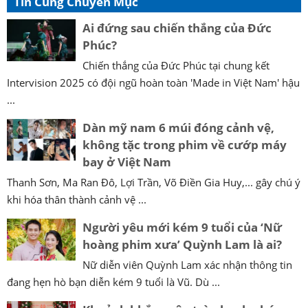
Tin Cùng Chuyên Mục
Ai đứng sau chiến thắng của Đức
Phúc?
Chiến thắng của Đức Phúc tại chung kết
Intervision 2025 có đội ngũ hoàn toàn 'Made in Việt Nam' hậu
...
Dàn mỹ nam 6 múi đóng cảnh vệ,
không tặc trong phim về cướp máy
bay ở Việt Nam
Thanh Sơn, Ma Ran Đô, Lợi Trần, Võ Điền Gia Huy,... gây chú ý
khi hóa thân thành cảnh vệ ...
Người yêu mới kém 9 tuổi của ‘Nữ
hoàng phim xưa’ Quỳnh Lam là ai?
Nữ diễn viên Quỳnh Lam xác nhận thông tin
đang hẹn hò bạn diễn kém 9 tuổi là Vũ. Dù ...