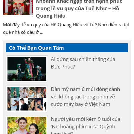
Khoảnh khắc ngập tràn hạnh phúc
trong lễ vu quy của Tuệ Như – Hồ
Quang Hiếu
Mới đây, lễ vu quy của Hồ Quang Hiếu và Tuệ Như diễn ra tại
quê nhà cô dâu ở ...
Có Thể Bạn Quan Tâm
Ai đứng sau chiến thắng của
Đức Phúc?
Dàn mỹ nam 6 múi đóng cảnh
vệ, không tặc trong phim về
cướp máy bay ở Việt Nam
Người yêu mới kém 9 tuổi của
‘Nữ hoàng phim xưa’ Quỳnh
Lam là ai?