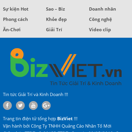
Sự kiện Hot
Sao – Biz
Doanh nhân
Phong cách
Khỏe đẹp
Công nghệ
Ăn-Chơi
Giải Trí
Video clip
Tin tức Giải Trí và Kinh Doanh !!!
Trang tin điện tử tổng hợp
BizViet
!!!
Vận hành bởi Công Ty TNHH Quảng Cáo Nhân Tố Mới