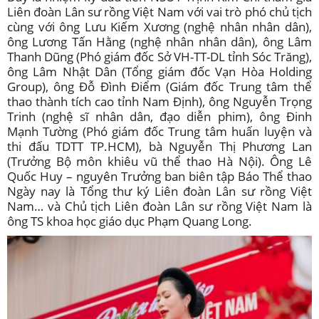
Liên đoàn Lân sư rồng Việt Nam với vai trò phó chủ tịch
cùng với ông Lưu Kiếm Xương (nghệ nhân nhân dân),
ông Lương Tấn Hằng (nghệ nhân nhân dân), ông Lâm
Thanh Dũng (Phó giám đốc Sở VH-TT-DL tỉnh Sóc Trăng),
ông Lâm Nhật Dân (Tổng giám đốc Vạn Hòa Holding
Group), ông Đỗ Đình Điểm (Giám đốc Trung tâm thể
thao thành tích cao tỉnh Nam Định), ông Nguyễn Trọng
Trinh (nghệ sĩ nhân dân, đạo diễn phim), ông Đinh
Mạnh Tường (Phó giám đốc Trung tâm huấn luyện và
thi đấu TDTT TP.HCM), bà Nguyễn Thị Phương Lan
(Trưởng Bộ môn khiêu vũ thể thao Hà Nội). Ông Lê
Quốc Huy – nguyên Trưởng ban biên tập Báo Thể thao
Ngày nay là Tổng thư ký Liên đoàn Lân sư rồng Việt
Nam… và Chủ tịch Liên đoàn Lân sư rồng Việt Nam là
ông TS khoa học giáo dục Phạm Quang Long.