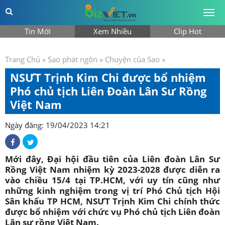
Togg
men
Tin Mới
Xem Nhiều
Clip Hot
Trang Chủ
»
Sao phát ngôn
»
Chuyện của Sao
»
NSƯT Trịnh Kim Chi được bổ nhiệm
Phó chủ tịch Liên Đoàn Lân Sư Rồng
Việt Nam
Ngày đăng: 19/04/2023 14:21
Mới đây, Đại hội đầu tiên của Liên đoàn Lân Sư
Rồng Việt Nam nhiệm kỳ 2023-2028 được diễn ra
vào chiều 15/4 tại TP.HCM, với uy tín cũng như
những kinh nghiệm trong vị trí Phó Chủ tịch Hội
Sân khấu TP HCM, NSƯT Trịnh Kim Chi chính thức
được bổ nhiệm với chức vụ Phó chủ tịch Liên đoàn
Lân sư rồng Việt Nam.