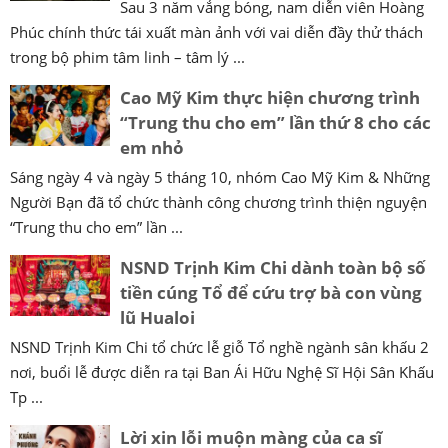
Sau 3 năm vắng bóng, nam diễn viên Hoàng
Phúc chính thức tái xuất màn ảnh với vai diễn đầy thử thách
trong bộ phim tâm linh – tâm lý ...
Cao Mỹ Kim thực hiện chương trình
“Trung thu cho em” lần thứ 8 cho các
em nhỏ
Sáng ngày 4 và ngày 5 tháng 10, nhóm Cao Mỹ Kim & Những
Người Bạn đã tổ chức thành công chương trình thiện nguyện
“Trung thu cho em” lần ...
NSND Trịnh Kim Chi dành toàn bộ số
tiền cúng Tổ để cứu trợ bà con vùng
lũ Hualoi
NSND Trịnh Kim Chi tổ chức lễ giỗ Tổ nghề ngành sân khấu 2
nơi, buổi lễ được diễn ra tại Ban Ái Hữu Nghệ Sĩ Hội Sân Khấu
Tp ...
Lời xin lỗi muộn màng của ca sĩ