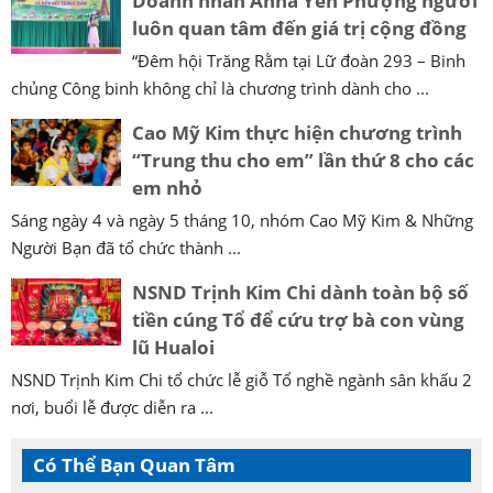
Doanh nhân Anna Yến Phượng người
luôn quan tâm đến giá trị cộng đồng
“Đêm hội Trăng Rằm tại Lữ đoàn 293 – Binh
chủng Công binh không chỉ là chương trình dành cho ...
Cao Mỹ Kim thực hiện chương trình
“Trung thu cho em” lần thứ 8 cho các
em nhỏ
Sáng ngày 4 và ngày 5 tháng 10, nhóm Cao Mỹ Kim & Những
Người Bạn đã tổ chức thành ...
NSND Trịnh Kim Chi dành toàn bộ số
tiền cúng Tổ để cứu trợ bà con vùng
lũ Hualoi
NSND Trịnh Kim Chi tổ chức lễ giỗ Tổ nghề ngành sân khấu 2
nơi, buổi lễ được diễn ra ...
Có Thể Bạn Quan Tâm