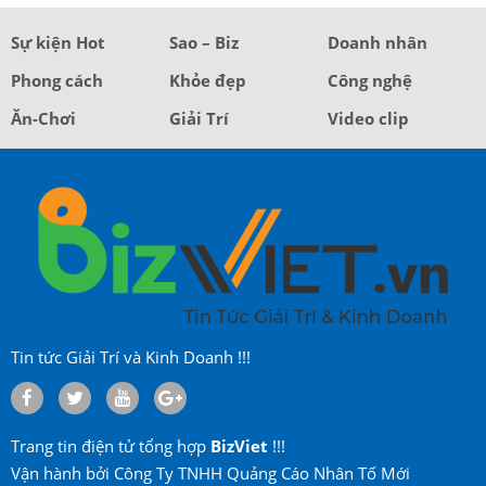
Sự kiện Hot
Sao – Biz
Doanh nhân
Phong cách
Khỏe đẹp
Công nghệ
Ăn-Chơi
Giải Trí
Video clip
Tin tức Giải Trí và Kinh Doanh !!!
Trang tin điện tử tổng hợp
BizViet
!!!
Vận hành bởi Công Ty TNHH Quảng Cáo Nhân Tố Mới