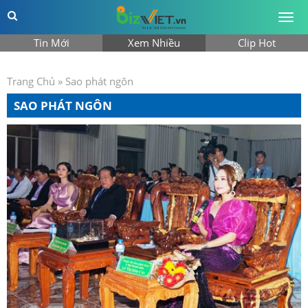
Togg
men
Tin Mới
Xem Nhiều
Clip Hot
Trang Chủ
»
Sao phát ngôn
SAO PHÁT NGÔN