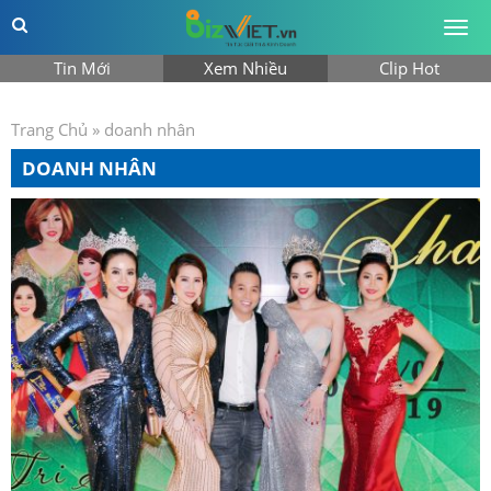
Togg
men
Tin Mới
Xem Nhiều
Clip Hot
Trang Chủ
»
doanh nhân
DOANH NHÂN