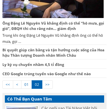
Ông Đặng Lê Nguyên Vũ khẳng định có thể “hô mưa, gọi
gió”, ĐBQH thì cho rằng nên… giám định
Trong khi ông Đặng Lê Nguyên Vũ khẳng định ông có thể hô
mưa, gọi ...
Bí quyết giúp cân bằng và tận hưởng cuộc sống của Hoa
hậu Thần tượng Doanh nhân Minh Châu
Ly kỳ vụ chuyển nhầm 4,5 tỉ đồng
CEO Google trúng tuyển vào Google như thế nào
<<
<
01
02
>>
Có Thể Bạn Quan Tâm
Các ngôi sao Tài Năng Việt hội