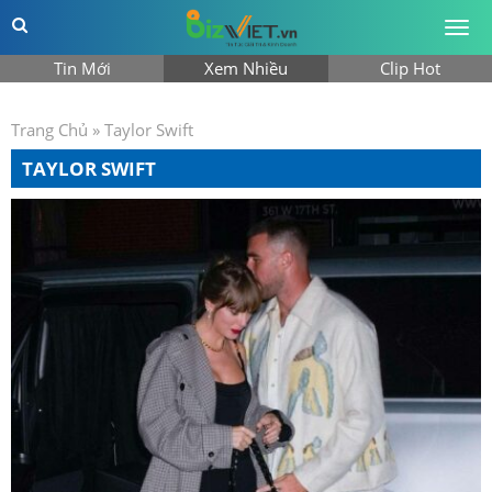
Togg
men
Tin Mới
Xem Nhiều
Clip Hot
Trang Chủ
»
Taylor Swift
TAYLOR SWIFT