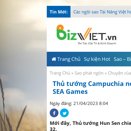
Tin Mới:
-
Trang Chủ
Sự kiện Hot
Sao – B
Trang Chủ
»
Sao phát ngôn
»
Chuyện củ
Thủ tướng Campuchia nói
SEA Games
Ngày đăng: 21/04/2023 8:04
Mới đây, Thủ tướng Hun Sen chia
32.