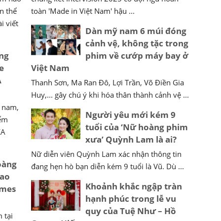
ện thể
toàn 'Made in Việt Nam' hậu ...
i viết
Dàn mỹ nam 6 múi đóng
cảnh vệ, không tặc trong
ang
phim về cướp máy bay ở
e
Việt Nam
A
Thanh Sơn, Ma Ran Đô, Lợi Trần, Võ Điền Gia
Huy,... gây chú ý khi hóa thân thành cảnh vệ ...
á nam,
Người yêu mới kém 9
iểm
tuổi của ‘Nữ hoàng phim
EA
xưa’ Quỳnh Lam là ai?
Nữ diễn viên Quỳnh Lam xác nhận thông tin
oàng
đang hẹn hò bạn diễn kém 9 tuổi là Vũ. Dù ...
hao
Khoảnh khắc ngập tràn
ames
hạnh phúc trong lễ vu
quy của Tuệ Như – Hồ
 tại