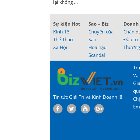
lại không ...
Sự kiện Hot
Sao – Biz
Doanh
Kinh Tế
Chuyện của
Chân d
Thể Thao
Sao
Đầu tư
Xã Hội
Hoa hậu
Thương
Scandal
Tra
Vậ
Gi
qu
Tin tức Giải Trí và Kinh Doanh !!!
Chị
Em