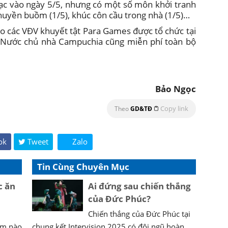
ạc vào ngày 5/5, nhưng có một số môn khởi tranh
huyền buồm (1/5), khúc côn cầu trong nhà (1/5)…
o các VĐV khuyết tật Para Games được tổ chức tại
 Nước chủ nhà Campuchia cũng miễn phí toàn bộ
Bảo Ngọc
Copy link
Theo
GD&TĐ
ok
Tweet
Zalo
Tin Cùng Chuyên Mục
c ăn
Ai đứng sau chiến thắng
của Đức Phúc?
Chiến thắng của Đức Phúc tại
iểm nào
chung kết Intervision 2025 có đội ngũ hoàn