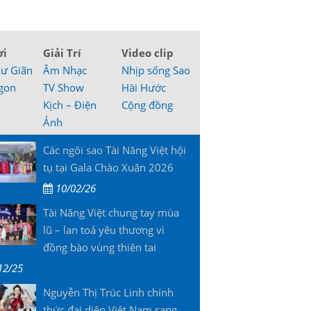
ơi
Giải Trí
Video clip
hư Giãn
Âm Nhạc
Nhịp sống Sao
gon
TV Show
Hài Hước
Kịch – Điện
Cộng đồng
Ảnh
Các ngôi sao Tài Năng Việt hội
tụ tại Gala Chào Xuân 2026
10/02/26
Tài Năng Việt chung tay mùa
lũ – lan toả yêu thương vì
đồng bào vùng thiên tai
12/25
Nguyễn Thị Trúc Linh chính
thức đại diện Việt Nam sang