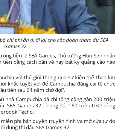
 chi phí ăn ở, đi lại cho các đoàn tham dự SEA
Games 32.
 trong tiền lệ SEA Games, Thủ tướng Hun Sen nhấn
tiền bằng cách bán vé hay bất kỳ quảng cáo nào
puchia với thế giới thông qua sự kiện thể thao lớn
hời khắc tuyệt vời để Campuchia đăng cai tổ chức
 tiên sau 64 năm chờ đợi”.
chủ nhà Campuchia đã chi tổng cộng gần 200 triệu
hức SEA Games 32. Trong đó, 160 triệu USD dùng
Morodok Techo.
 miễn phí bản quyền truyền hình và mở cửa tự do
nội dung thi đấu SEA Games 32.