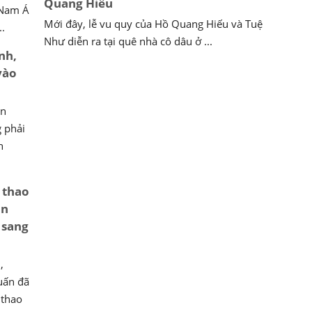
Quang Hiếu
 Nam Á
Mới đây, lễ vu quy của Hồ Quang Hiếu và Tuệ
..
Như diễn ra tại quê nhà cô dâu ở ...
nh,
vào
ần
 phải
h
 thao
in
 sang
,
uấn đã
 thao