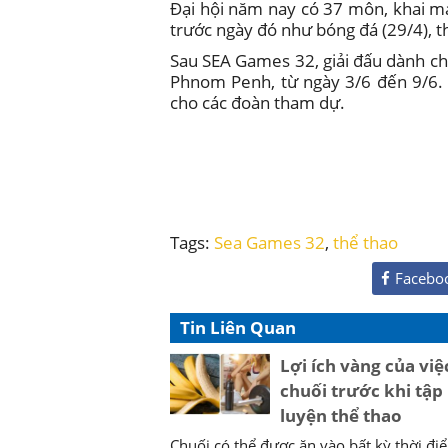
Đại hội năm nay có 37 môn, khai m
trước ngày đó như bóng đá (29/4), t
Sau SEA Games 32, giải đấu dành ch
Phnom Penh, từ ngày 3/6 đến 9/6.
cho các đoàn tham dự.
Tags:
Sea Games 32
,
thể thao
Facebo
Tin Liên Quan
Lợi ích vàng của việ
chuối trước khi tập
luyện thể thao
Chuối có thể được ăn vào bất kỳ thời đ