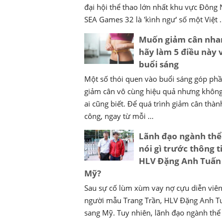
đại hội thể thao lớn nhất khu vực Đông
SEA Games 32 là 'kình ngư' số một Việt .
Muốn giảm cân nha
hãy làm 5 điều này 
buổi sáng
Một số thói quen vào buổi sáng góp ph
giảm cân vô cùng hiệu quả nhưng không
ai cũng biết. Để quá trình giảm cân thàn
công, ngay từ mỗi ...
Lãnh đạo ngành thể
nói gì trước thông t
HLV Đặng Anh Tuấn
Mỹ?
Sau sự cố lùm xùm vay nợ cựu diễn viên
người mẫu Trang Trần, HLV Đặng Anh T
sang Mỹ. Tuy nhiên, lãnh đạo ngành thể