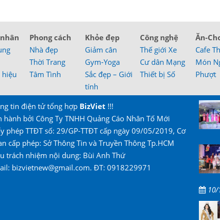
 nhân
Phong cách
Khỏe đẹp
Công nghệ
Ăn-Ch
ung
Nhà đẹp
Giảm cân
Thế giới Xe
Cafe T
Thời Trang
Gym-Yoga
Cư dân Mạng
Món N
 hiệu
Tâm Tình
Sắc đẹp – Giới
Thiết bị Số
Phượt
tính
ng tin điện tử tổng hợp
BizViet
!!!
n hành bởi Công Ty TNHH Quảng Cáo Nhân Tố Mới
ấy phép TTĐT số: 29/GP-TTĐT cấp ngày 09/05/2019, Cơ
an cấp phép: Sở Thông Tin và Truyền Thông Tp.HCM
u trách nhiệm nội dung: Bùi Anh Thứ
ail: bizvietnew@gmail.com. ĐT: 0918229971
10/