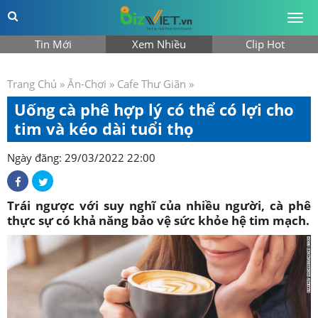
Togg
men
Tin Mới
Xem Nhiều
Clip Hot
Trang Chủ
»
Ăn-Chơi
»
Cafe Thư Giãn
»
Uống cà phê hợp lý có thể có lợi cho
tim và kéo dài tuổi thọ
Ngày đăng: 29/03/2022 22:00
Trái ngược với suy nghĩ của nhiều người, cà phê
thực sự có khả năng bảo vệ sức khỏe hệ tim mạch.