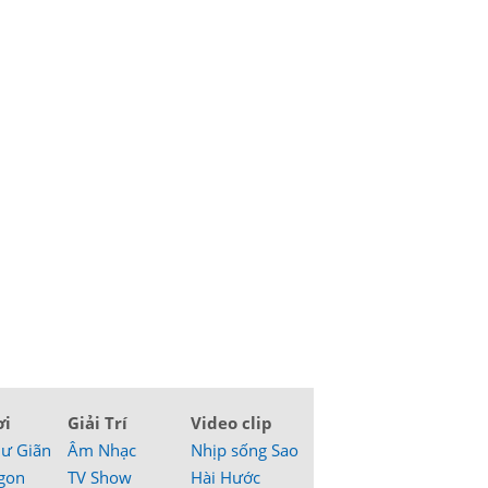
ơi
Giải Trí
Video clip
hư Giãn
Âm Nhạc
Nhịp sống Sao
gon
TV Show
Hài Hước