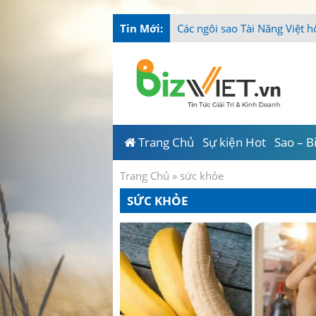
Tin Mới:
-
Trang Chủ
Sự kiện Hot
Sao – B
Trang Chủ
»
sức khỏe
SỨC KHỎE