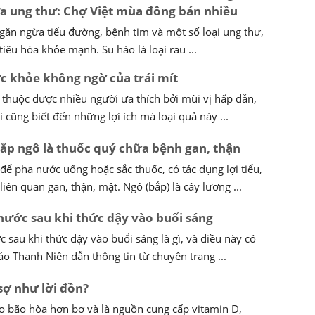
a ung thư: Chợ Việt mùa đông bán nhiều
ngăn ngừa tiểu đường, bệnh tim và một số loại ung thư,
tiêu hóa khỏe mạnh. Su hào là loại rau ...
ức khỏe không ngờ của trái mít
n thuộc được nhiều người ưa thích bởi mùi vị hấp dẫn,
 cũng biết đến những lợi ích mà loại quả này ...
bắp ngô là thuốc quý chữa bệnh gan, thận
ể pha nước uống hoặc sắc thuốc, có tác dụng lợi tiểu,
 liên quan gan, thận, mật. Ngô (bắp) là cây lương ...
nước sau khi thức dậy vào buổi sáng
 sau khi thức dậy vào buổi sáng là gì, và điều này có
áo Thanh Niên dẫn thông tin từ chuyên trang ...
sợ như lời đồn?
éo bão hòa hơn bơ và là nguồn cung cấp vitamin D,