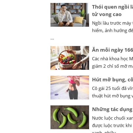
Thói quen ngồi l
tử vong cao
Ngồi lâu trước máy 
hiểm, ảnh hưởng đến
...
Ăn mỗi ngày 166
Các nhà khoa học M
giảm 2 chỉ số mỡ máu
Hút mỡ bụng, cô
Cô gái 25 tuổi đã v
thuật hút mỡ bụng 
Những tác dụng 
Nước luộc chuối xa
được luộc trước khi
xanh, nhiều ...