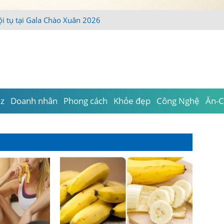
iz
Doanh nhân
Phong cách
Khỏe đẹp
Công Nghệ
Ăn-C