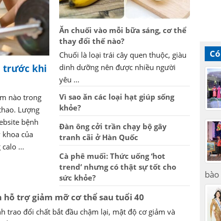
Ăn chuối vào mỗi bữa sáng, cơ thể
thay đổi thế nào?
Có
Chuối là loại trái cây quen thuộc, giàu
i trước khi
dinh dưỡng nên được nhiều người
yêu ...
Vì sao ăn các loại hạt giúp sống
ểm nào trong
khỏe?
 thao. Lượng
website bệnh
Đàn ông cởi trần chạy bộ gây
y khoa của
tranh cãi ở Hàn Quốc
calo ...
Cà phê muối: Thức uống ‘hot
trend’ nhưng có thật sự tốt cho
bào 
sức khỏe?
 hỗ trợ giảm mỡ cơ thể sau tuổi 40
nh trao đổi chất bắt đầu chậm lại, mật độ cơ giảm và