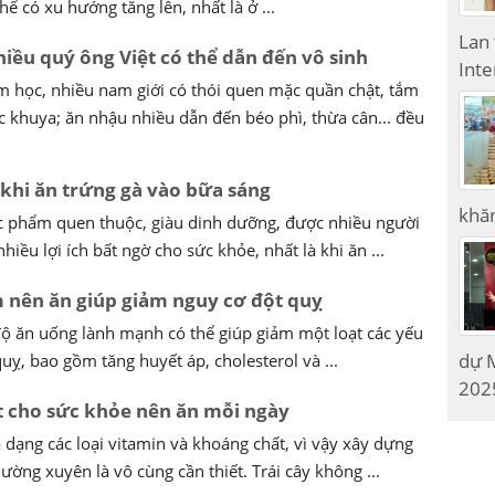
ể có xu hướng tăng lên, nhất là ở ...
Lan
iều quý ông Việt có thể dẫn đến vô sinh
Inte
m học, nhiều nam giới có thói quen mặc quần chật, tắm
 khuya; ăn nhậu nhiều dẫn đến béo phì, thừa cân... đều
ờ khi ăn trứng gà vào bữa sáng
khăn
ực phẩm quen thuộc, giàu dinh dưỡng, được nhiều người
hiều lợi ích bất ngờ cho sức khỏe, nhất là khi ăn ...
m nên ăn giúp giảm nguy cơ đột quỵ
độ ăn uống lành mạnh có thể giúp giảm một loạt các yếu
dự M
uỵ, bao gồm tăng huyết áp, cholesterol và ...
2025
tốt cho sức khỏe nên ăn mỗi ngày
a dạng các loại vitamin và khoáng chất, vì vậy xây dựng
hường xuyên là vô cùng cần thiết. Trái cây không ...