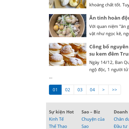
khoáng chất tốt. Tuy
Ăn tinh hoàn độ
Với quan niệm "ăn g
vật như ngọc kê, ng
Công bố nguyên 
su kem đêm Tru
Ngày 14/12, Ban Qu
ngộ độc, 1 người tử
...
01
02
03
04
>
>>
Sự kiện Hot
Sao – Biz
Doanh
Kinh Tế
Chuyện của
Chân d
Thể Thao
Sao
Đầu tư