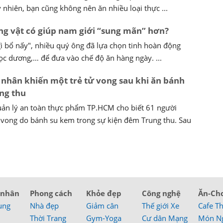
 nhiên, bạn cũng không nên ăn nhiều loại thực ...
ng vật có giúp nam giới “sung mãn” hơn?
ì bổ nấy", nhiều quý ông đã lựa chọn tinh hoàn động
ọc dương,… để đưa vào chế độ ăn hàng ngày. ...
nhân khiến một trẻ tử vong sau khi ăn bánh
ng thu
ản lý an toàn thực phẩm TP.HCM cho biết 61 người
 vong do bánh su kem trong sự kiện đêm Trung thu. Sau
 nhân
Phong cách
Khỏe đẹp
Công nghệ
Ăn-Ch
ung
Nhà đẹp
Giảm cân
Thế giới Xe
Cafe T
Thời Trang
Gym-Yoga
Cư dân Mạng
Món N