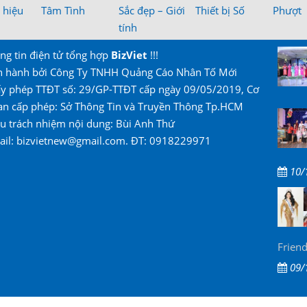
 hiệu
Tâm Tình
Sắc đẹp – Giới
Thiết bị Số
Phượt
tính
ng tin điện tử tổng hợp
BizViet
!!!
n hành bởi Công Ty TNHH Quảng Cáo Nhân Tố Mới
ấy phép TTĐT số: 29/GP-TTĐT cấp ngày 09/05/2019, Cơ
an cấp phép: Sở Thông Tin và Truyền Thông Tp.HCM
u trách nhiệm nội dung: Bùi Anh Thứ
ail: bizvietnew@gmail.com. ĐT: 0918229971
10/
Friend
09/