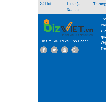
Xã Hội
Hoa hậu
Thương
Scandal
Tra
Vậ
Gi
qu
Tin tức Giải Trí và Kinh Doanh !!!
Chị
Em