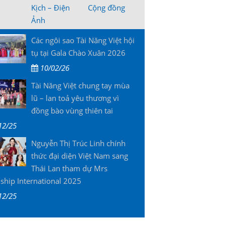
Kịch – Điện
Cộng đồng
Ảnh
Các ngôi sao Tài Năng Việt hội
tụ tại Gala Chào Xuân 2026
10/02/26
Tài Năng Việt chung tay mùa
lũ – lan toả yêu thương vì
đồng bào vùng thiên tai
12/25
Nguyễn Thị Trúc Linh chính
thức đại diện Việt Nam sang
Thái Lan tham dự Mrs
ship International 2025
12/25