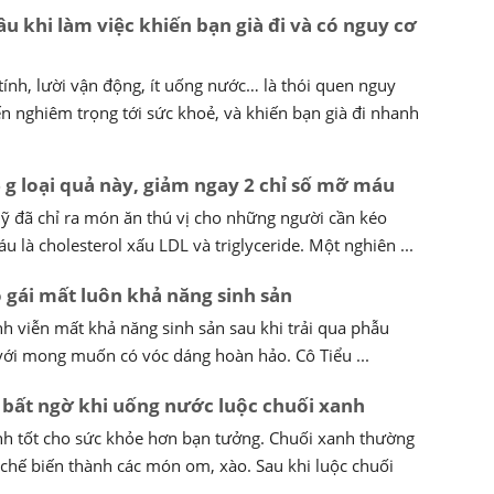
âu khi làm việc khiến bạn già đi và có nguy cơ
tính, lười vận động, ít uống nước… là thói quen nguy
 nghiêm trọng tới sức khoẻ, và khiến bạn già đi nhanh
 g loại quả này, giảm ngay 2 chỉ số mỡ máu
ỹ đã chỉ ra món ăn thú vị cho những người cần kéo
 là cholesterol xấu LDL và triglyceride. Một nghiên ...
 gái mất luôn khả năng sinh sản
ĩnh viễn mất khả năng sinh sản sau khi trải qua phẫu
với mong muốn có vóc dáng hoàn hảo. Cô Tiểu ...
bất ngờ khi uống nước luộc chuối xanh
nh tốt cho sức khỏe hơn bạn tưởng. Chuối xanh thường
 chế biến thành các món om, xào. Sau khi luộc chuối