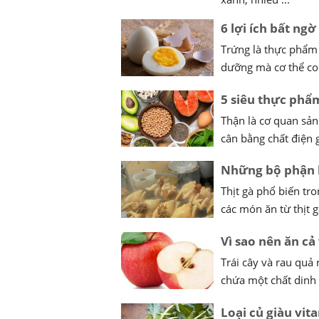
6 lợi ích bất ng
Trứng là thực phẩm 
dưỡng mà cơ thể con
5 siêu thực phẩ
Thận là cơ quan sản
cân bằng chất điện gi
Những bộ phận 
Thịt gà phổ biến tr
các món ăn từ thịt g
Vì sao nên ăn cả 
Trái cây và rau quả
chứa một chất dinh 
Loại củ giàu vi