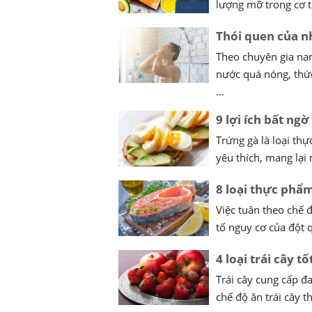
lượng mỡ trong cơ th
Thói quen của nh
Theo chuyên gia na
nước quá nóng, thức
...
9 lợi ích bất ng
Trứng gà là loại th
yêu thích, mang lại n
8 loại thực phẩ
Việc tuân theo chế 
tố nguy cơ của đột q
4 loại trái cây 
Trái cây cung cấp đ
chế độ ăn trái cây t