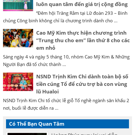
luôn quan tâm đến giá trị cộng đồng
“Đêm hội Trăng Rằm tại Lữ đoàn 293 – Binh
chủng Công binh không chỉ là chương trình dành cho ...
Cao Mỹ Kim thực hiện chương trình
“Trung thu cho em” lần thứ 8 cho các
em nhỏ
Sáng ngày 4 và ngày 5 tháng 10, nhóm Cao Mỹ Kim & Những
Người Bạn đã tổ chức thành ...
NSND Trịnh Kim Chi dành toàn bộ số
tiền cúng Tổ để cứu trợ bà con vùng
lũ Hualoi
NSND Trịnh Kim Chi tổ chức lễ giỗ Tổ nghề ngành sân khấu 2
nơi, buổi lễ được diễn ra ...
Có Thể Bạn Quan Tâm