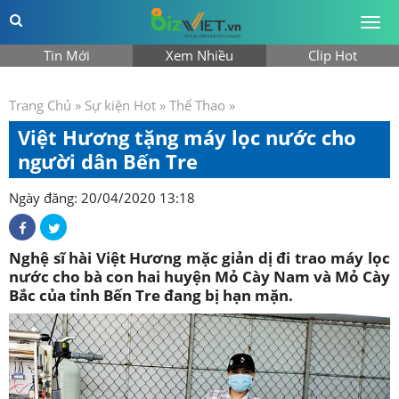
Togg
men
Tin Mới
Xem Nhiều
Clip Hot
Trang Chủ
»
Sự kiện Hot
»
Thể Thao
»
Việt Hương tặng máy lọc nước cho
người dân Bến Tre
Ngày đăng: 20/04/2020 13:18
Nghệ sĩ hài Việt Hương mặc giản dị đi trao máy lọc
nước cho bà con hai huyện Mỏ Cày Nam và Mỏ Cày
Bắc của tỉnh Bến Tre đang bị hạn mặn.