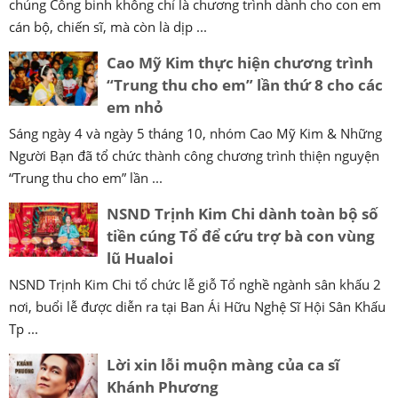
chủng Công binh không chỉ là chương trình dành cho con em
cán bộ, chiến sĩ, mà còn là dịp ...
Cao Mỹ Kim thực hiện chương trình
“Trung thu cho em” lần thứ 8 cho các
em nhỏ
Sáng ngày 4 và ngày 5 tháng 10, nhóm Cao Mỹ Kim & Những
Người Bạn đã tổ chức thành công chương trình thiện nguyện
“Trung thu cho em” lần ...
NSND Trịnh Kim Chi dành toàn bộ số
tiền cúng Tổ để cứu trợ bà con vùng
lũ Hualoi
NSND Trịnh Kim Chi tổ chức lễ giỗ Tổ nghề ngành sân khấu 2
nơi, buổi lễ được diễn ra tại Ban Ái Hữu Nghệ Sĩ Hội Sân Khấu
Tp ...
Lời xin lỗi muộn màng của ca sĩ
Khánh Phương