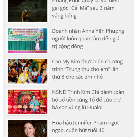
Hoàng Phúc quay lại vai diễn
gai góc “Cải Mả” sau 3 năm
vắng bóng
Doanh nhân Anna Yến Phượng
người luôn quan tâm đến giá
trị cộng đồng
Cao Mỹ Kim thực hiện chương
trình “Trung thu cho em” lần
thứ 8 cho các em nhỏ
NSND Trịnh Kim Chi dành toàn
bộ số tiền cúng Tổ để cứu trợ
bà con vùng lũ Hualoi
Hoa hậu Jennifer Phạm ngọt
ngào, cuốn hút tuổi 40