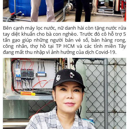
Bên cạnh máy lọc nước, nữ danh hài còn tặng nước rửa
tay diệt khuẩn cho bà con nghèo. Trước đó cô hỗ trợ 5
tấn gạo giúp những người bán vé số, bán hàng rong,
công nhân, thợ hồ tại TP HCM và các tỉnh miền Tây
đang mất thu nhập vì ảnh hưởng của dịch Covid-19.