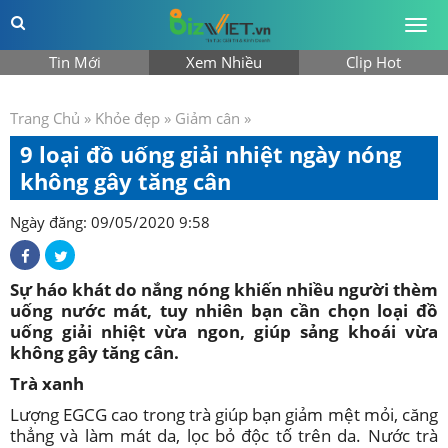
Togg
men
Tin Mới
Xem Nhiều
Clip Hot
Trang Chủ
»
Khỏe đẹp
»
Giảm cân
»
9 loại đồ uống giải nhiệt ngày nóng
không gây tăng cân
Ngày đăng: 09/05/2020 9:58
Sự háo khát do nắng nóng khiến nhiều người thèm
uống nước mát, tuy nhiên bạn cần chọn loại đồ
uống giải nhiệt vừa ngon, giúp sảng khoái vừa
không gây tăng cân.
Trà xanh
Lượng EGCG cao trong trà giúp bạn giảm mệt mỏi, căng
thẳng và làm mát da, lọc bỏ độc tố trên da. Nước trà