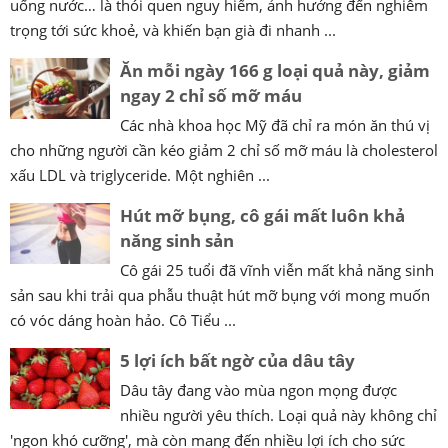
uống nước… là thói quen nguy hiểm, ảnh hưởng đến nghiêm
trọng tới sức khoẻ, và khiến bạn già đi nhanh ...
Ăn mỗi ngày 166 g loại quả này, giảm
ngay 2 chỉ số mỡ máu
Các nhà khoa học Mỹ đã chỉ ra món ăn thú vị
cho những người cần kéo giảm 2 chỉ số mỡ máu là cholesterol
xấu LDL và triglyceride. Một nghiên ...
Hút mỡ bụng, cô gái mất luôn khả
năng sinh sản
Cô gái 25 tuổi đã vĩnh viễn mất khả năng sinh
sản sau khi trải qua phẫu thuật hút mỡ bụng với mong muốn
có vóc dáng hoàn hảo. Cô Tiểu ...
5 lợi ích bất ngờ của dâu tây
Dâu tây đang vào mùa ngon mọng được
nhiều người yêu thích. Loại quả này không chỉ
'ngon khó cưỡng', mà còn mang đến nhiều lợi ích cho sức