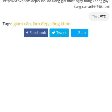
https://vtc.vn/lam-dep/9-loai-do-uong-giai-nhiet-ngay-nong-khong-gay-
tang-can-ar544740.html
Theo
VTC
Tags:
giảm cân
,
làm đẹp
,
sống khỏe
Facebook
Tweet
Zalo