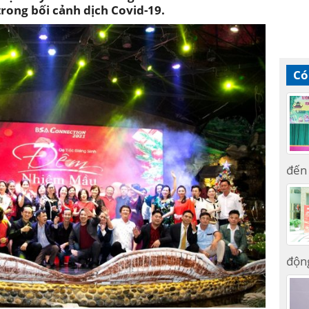
rong bối cảnh dịch Covid-19.
Có
đến 
độn