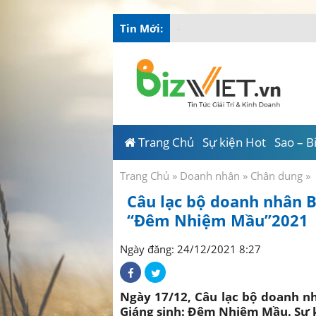
Tin Mới:
Tài Năng Việt chung tay mùa 
Trang Chủ
Sự kiện Hot
Sao – B
Trang Chủ
»
Doanh nhân
»
Chân dung
»
Câu lạc bộ doanh nhân B
“Đêm Nhiệm Mầu”2021
Ngày đăng: 24/12/2021 8:27
Ngày 17/12, Câu lạc bộ doanh nh
Giáng sinh: Đêm Nhiệm Mầu. Sự k