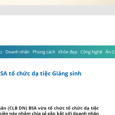
lũ – lan
-
iz
Doanh nhân
Phong cách
Khỏe đẹp
Công Nghệ
Ăn-C
SA tổ chức dạ tiệc Giáng sinh
ân (CLB DN) BSA vừa tổ chức tổ chức dạ tiệc
iện này nhằm chia sẻ gắn kết với doanh nhân