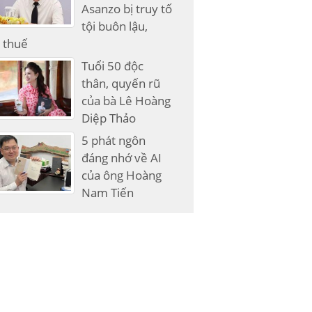
Asanzo bị truy tố
tội buôn lậu,
 thuế
Tuổi 50 độc
thân, quyến rũ
của bà Lê Hoàng
Diệp Thảo
5 phát ngôn
đáng nhớ về AI
của ông Hoàng
Nam Tiến