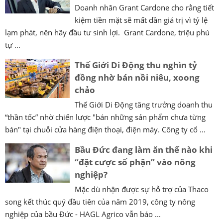
Doanh nhân Grant Cardone cho rằng tiết
kiệm tiền mặt sẽ mất dần giá trị vì tỷ lệ
lạm phát, nên hãy đầu tư sinh lợi. Grant Cardone, triệu phú
tự ...
Thế Giới Di Động thu nghìn tỷ
đồng nhờ bán nồi niêu, xoong
chảo
Thế Giới Di Động tăng trưởng doanh thu
“thần tốc” nhờ chiến lược "bán những sản phẩm chưa từng
bán" tại chuỗi cửa hàng điện thoại, điện máy. Công ty cổ ...
Bầu Đức đang làm ăn thế nào khi
“đặt cược số phận” vào nông
nghiệp?
Mặc dù nhận được sự hỗ trợ của Thaco
song kết thúc quý đầu tiên của năm 2019, công ty nông
nghiệp của bầu Đức - HAGL Agrico vẫn báo ...