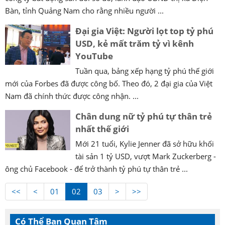
Bàn, tỉnh Quảng Nam cho rằng nhiều người ...
Đại gia Việt: Người lọt top tỷ phú
USD, kẻ mất trăm tỷ vì kênh
YouTube
Tuần qua, bảng xếp hạng tỷ phú thế giới
mới của Forbes đã được công bố. Theo đó, 2 đại gia của Việt
Nam đã chính thức được công nhận. ...
Chân dung nữ tỷ phú tự thân trẻ
nhất thế giới
Mới 21 tuổi, Kylie Jenner đã sở hữu khối
tài sản 1 tỷ USD, vượt Mark Zuckerberg -
ông chủ Facebook - để trở thành tỷ phú tự thân trẻ ...
<<
<
01
02
03
>
>>
Có Thể Bạn Quan Tâm