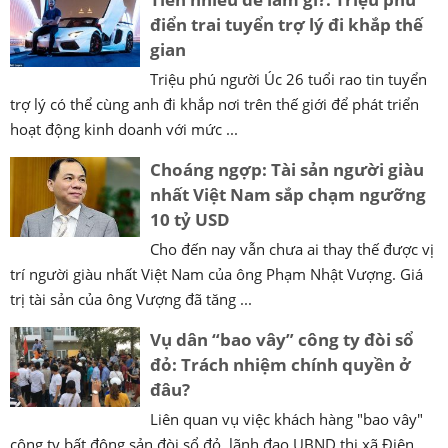
điển trai tuyển trợ lý đi khắp thế
gian
Triệu phú người Úc 26 tuổi rao tin tuyển
trợ lý có thể cùng anh đi khắp nơi trên thế giới để phát triển
hoạt động kinh doanh với mức ...
Choáng ngợp: Tài sản người giàu
nhất Việt Nam sắp chạm ngưỡng
10 tỷ USD
Cho đến nay vẫn chưa ai thay thế được vị
trí người giàu nhất Việt Nam của ông Phạm Nhật Vượng. Giá
trị tài sản của ông Vượng đã tăng ...
Vụ dân “bao vây” công ty đòi sổ
đỏ: Trách nhiệm chính quyền ở
đâu?
Liên quan vụ việc khách hàng "bao vây"
công ty bất động sản đòi sổ đỏ, lãnh đạo UBND thị xã Điện