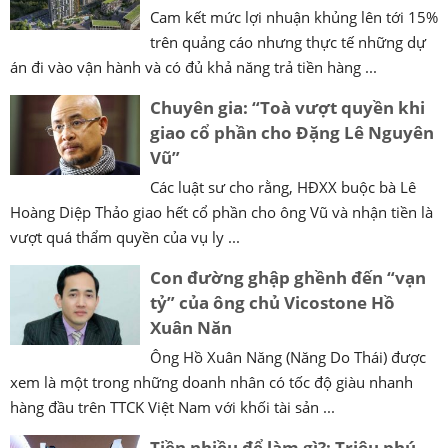
Cam kết mức lợi nhuận khủng lên tới 15%
trên quảng cáo nhưng thực tế những dự
án đi vào vận hành và có đủ khả năng trả tiền hàng ...
Chuyên gia: “Toà vượt quyền khi
giao cổ phần cho Đặng Lê Nguyên
Vũ”
Các luật sư cho rằng, HĐXX buộc bà Lê
Hoàng Diệp Thảo giao hết cổ phần cho ông Vũ và nhận tiền là
vượt quá thẩm quyền của vụ ly ...
Con đường ghập ghềnh đến “vạn
tỷ” của ông chủ Vicostone Hồ
Xuân Năn
Ông Hồ Xuân Năng (Năng Do Thái) được
xem là một trong những doanh nhân có tốc độ giàu nhanh
hàng đầu trên TTCK Việt Nam với khối tài sản ...
Tiền nhiều để làm gì?: Triệu phú