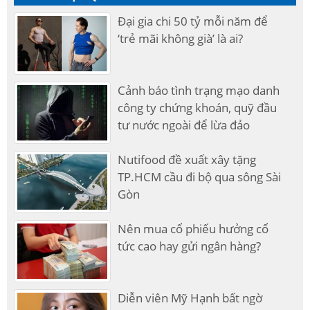
Đại gia chi 50 tỷ mỗi năm để
‘trẻ mãi không già’ là ai?
Cảnh báo tình trạng mạo danh
công ty chứng khoán, quỹ đầu
tư nước ngoài để lừa đảo
Nutifood đề xuất xây tặng
TP.HCM cầu đi bộ qua sông Sài
Gòn
Nên mua cổ phiếu hưởng cổ
tức cao hay gửi ngân hàng?
Diễn viên Mỹ Hạnh bất ngờ