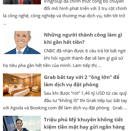
Vingroup đã chính thức công bố chuyển
đổi mô hình phát triển với 3 trụ cột chính
là công nghệ, công nghiệp và thương mại dịch vụ, tiến tới trở
...
Những người thành công làm gì
khi gần hết tiền?
CNBC đã nhận được 6 câu trả lời bất ngờ
khi hỏi người thành đạt sẽ làm gì giả sử
họ tiêu pha gần hết tiền của mình. Làm tiếp thị ...
Grab bắt tay với 2 “ông lớn” để
làm dịch vụ đặt phòng
Sau khi được “rót” 1,46 tỷ USD từ các quỹ
đầu tư “khổng lồ” thì Grab tiếp tục bắt tay
với Agoda và Booking.com để làm dịch vụ đặt phòng. Grab ...
Triệu phú Mỹ khuyên không tiết
kiệm tiền mặt hay gửi ngân hàng