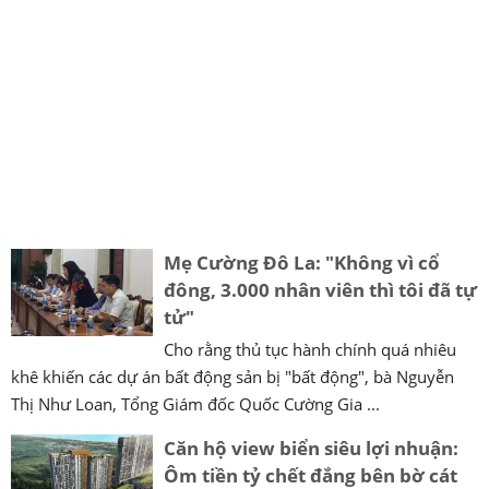
Mẹ Cường Đô La: "Không vì cổ
đông, 3.000 nhân viên thì tôi đã tự
tử"
Cho rằng thủ tục hành chính quá nhiêu
khê khiến các dự án bất động sản bị "bất động", bà Nguyễn
Thị Như Loan, Tổng Giám đốc Quốc Cường Gia ...
Căn hộ view biển siêu lợi nhuận:
Ôm tiền tỷ chết đắng bên bờ cát