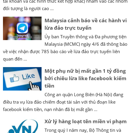
tài khoản và các hình thức kết hợp khác) nhắm vào các nhóm
đối tượng là người cao ...
Malaysia cảnh báo về các hành vi
lừa đảo trực tuyến
Ủy ban Truyền thông và Đa phương tiện
Malaysia (MCMC) ngày 4/6 đã thông báo
về việc nhận được 785 báo cáo về lừa đảo trực tuyến liên
quan đến ...
Một phụ nữ bị mất gần 1 tỷ đồng
bởi chiêu lừa like facebook kiếm
tiền
Công an quận Long Biên (Hà Nội) đang
điều tra vụ lừa đảo chiếm đoạt tài sản với thủ đoạn like
facebook kiếm tiền, nạn nhân đã bị mất gần ...
Xử lý hàng loạt tên miền vi phạm
Trong quý I năm nay, Bộ Thông tin và