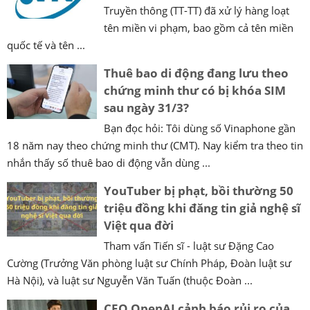
Truyền thông (TT-TT) đã xử lý hàng loạt
tên miền vi phạm, bao gồm cả tên miền
quốc tế và tên ...
Thuê bao di động đang lưu theo
chứng minh thư có bị khóa SIM
sau ngày 31/3?
Bạn đọc hỏi: Tôi dùng số Vinaphone gần
18 năm nay theo chứng minh thư (CMT). Nay kiểm tra theo tin
nhắn thấy số thuê bao di động vẫn dùng ...
YouTuber bị phạt, bồi thường 50
triệu đồng khi đăng tin giả nghệ sĩ
Việt qua đời
Tham vấn Tiến sĩ - luật sư Đặng Cao
Cường (Trưởng Văn phòng luật sư Chính Pháp, Đoàn luật sư
Hà Nội), và luật sư Nguyễn Văn Tuấn (thuộc Đoàn ...
CEO OpenAI cảnh báo rủi ro của