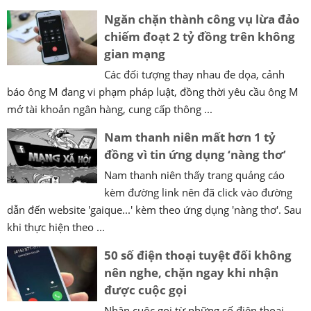
Ngăn chặn thành công vụ lừa đảo
chiếm đoạt 2 tỷ đồng trên không
gian mạng
Các đối tượng thay nhau đe dọa, cảnh
báo ông M đang vi phạm pháp luật, đồng thời yêu cầu ông M
mở tài khoản ngân hàng, cung cấp thông ...
Nam thanh niên mất hơn 1 tỷ
đồng vì tin ứng dụng ‘nàng thơ’
Nam thanh niên thấy trang quảng cáo
kèm đường link nên đã click vào đường
dẫn đến website 'gaique...' kèm theo ứng dụng 'nàng thơ'. Sau
khi thực hiện theo ...
50 số điện thoại tuyệt đối không
nên nghe, chặn ngay khi nhận
được cuộc gọi
Nhận cuộc gọi từ những số điện thoại