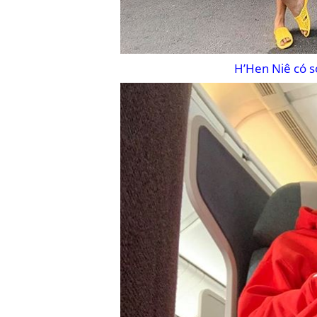
H’Hen Niê có sở