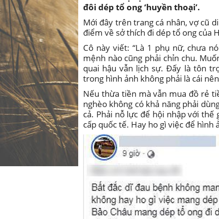
đôi dép tổ ong ‘huyền thoại’.
Mới đây trên trang cá nhân, vợ cũ 
điểm về sở thích đi dép tổ ong của
Cô này viết: “Là 1 phụ nữ, chưa n
mệnh nào cũng phải chỉn chu. Muốn 
quai hậu vẫn lịch sự. Đấy là tôn t
trong hình ảnh không phải là cái nên
Nếu thừa tiền mà vẫn mua đồ rẻ ti
nghèo không có khả năng phải dùng 
cả. Phải nỗ lực để hội nhập với thế 
cấp quốc tế. Hay ho gì việc để hìn