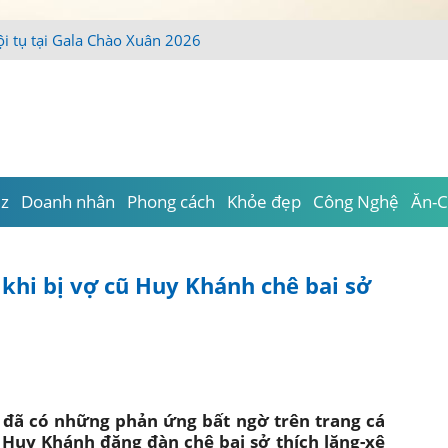
iz
Doanh nhân
Phong cách
Khỏe đẹp
Công Nghệ
Ăn-C
khi bị vợ cũ Huy Khánh chê bai sở
đã có những phản ứng bất ngờ trên trang cá
 Huy Khánh đăng đàn chê bai sở thích lăng-xê