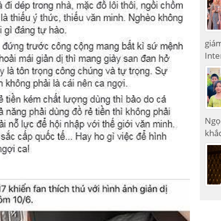
giám
Inte
Ngọ
khắc