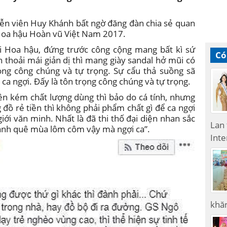
diễn viên Huy Khánh bất ngờ đăng đàn chia sẻ quan
 Hoa hậu Hoàn vũ Việt Nam 2017.
ói Hoa hậu, đứng trước công cộng mang bất kì sứ
Có
thoải mái giản dị thì mang giày sandal hở mũi có
rọng công chúng và tự trọng. Sự cẩu thả suồng sã
 ca ngợi. Đấy là tôn trọng công chúng và tự trọng.
ền kém chất lượng dùng thì bảo do cá tính, nhưng
đồ rẻ tiền thì không phải phẩm chất gì để ca ngợi
giới văn minh. Nhất là đã thi thố đại diện nhan sắc
Lan
h ảnh quê mùa lôm côm vậy mà ngợi ca”.
Inte
khăn