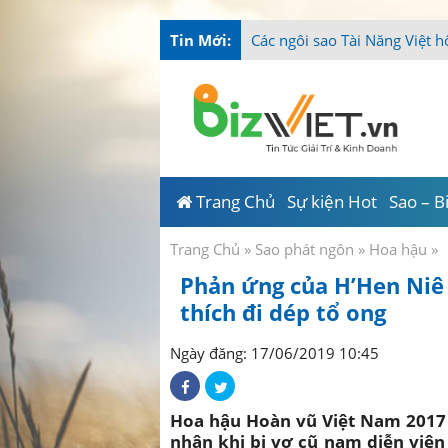
Tin Mới:
Tài Năng
_
Trang Chủ
Sự kiện Hot
Sao – B
Trang Chủ
»
Sao phát ngôn
»
Hoa hậu
»
Phản ứng của H’Hen Niê 
thích đi dép tổ ong
Ngày đăng: 17/06/2019 10:45
Hoa hậu Hoàn vũ Việt Nam 2017 
nhân khi bị vợ cũ nam diễn viên