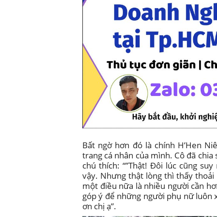
Bất ngờ hơn đó là chính H’Hen Ni
trang cá nhân của mình. Cô đã chia 
chú thích: “”Thật! Đôi lúc cũng s
vậy. Nhưng thật lòng thì thấy thoả
một điều nữa là nhiều người cần h
góp ý để những người phụ nữ luôn 
ơn chị ạ”.