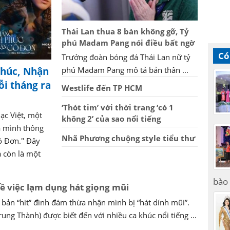
Thái Lan thua 8 bàn không gỡ, Tỷ
phú Madam Pang nói điều bất ngờ
Có
Trưởng đoàn bóng đá Thái Lan nữ tỷ
Phúc, Nhận
phú Madam Pang mô tả bản thân ...
ỗi tháng ra
Westlife đến TP HCM
‘Thót tim’ với thời trang ‘có 1
ạc Việt, một
không 2’ của sao nổi tiếng
a mình thông
Nhã Phương chuộng style tiểu thư
ô Đơn." Đây
 còn là một
bào 
 về việc lạm dụng hát giọng mũi
bản “hit” đình đám thừa nhận mình bị “hát dính mũi”.
 Trung Thành) được biết đến với nhiều ca khúc nổi tiếng ...