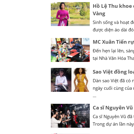
Hồ Lệ Thu khoe 
Vàng
Sinh sống và hoạt đ
được diện áo dài đón
MC Xuân Tiến rự
Đến hẹn lại lên, sá
tại Nhà Văn Hóa Tha
Sao Việt đồng l
Dàn sao Việt đã có
ngày cuối cùng của 
...
Ca sĩ Nguyên Vũ 
Ca sĩ Nguyên Vũ đã 
Trong dự án lần này 