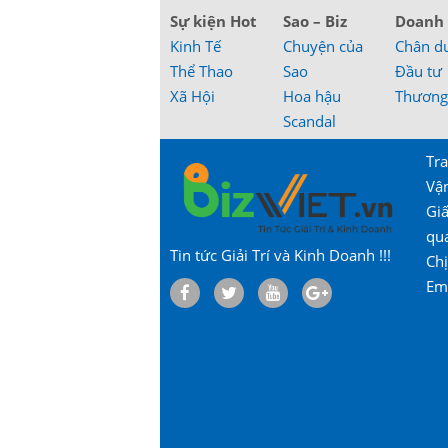
Sự kiện Hot
Sao – Biz
Doanh
Kinh Tế
Chuyện của
Chân d
Thể Thao
Sao
Đầu tư
Xã Hội
Hoa hậu
Thương
Scandal
Tra
Vậ
Gi
qu
Tin tức Giải Trí và Kinh Doanh !!!
Chị
Em