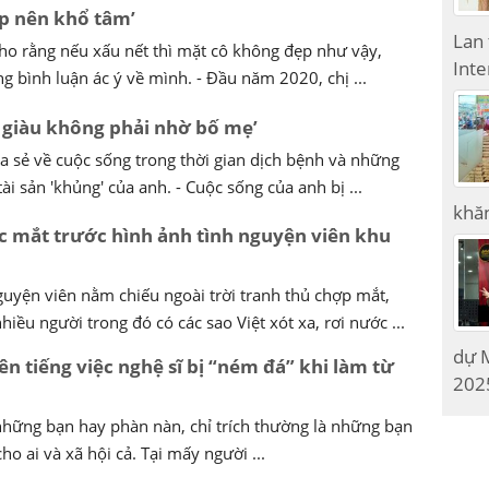
p nên khổ tâm’
Lan
o rằng nếu xấu nết thì mặt cô không đẹp như vậy,
Inte
 bình luận ác ý về mình. - Đầu năm 2020, chị ...
i giàu không phải nhờ bố mẹ’
ia sẻ về cuộc sống trong thời gian dịch bệnh và những
ài sản 'khủng' của anh. - Cuộc sống của anh bị ...
khăn
ớc mắt trước hình ảnh tình nguyện viên khu
guyện viên nằm chiếu ngoài trời tranh thủ chợp mắt,
hiều người trong đó có các sao Việt xót xa, rơi nước ...
dự M
n tiếng việc nghệ sĩ bị “ném đá” khi làm từ
2025
t những bạn hay phàn nàn, chỉ trích thường là những bạn
ho ai và xã hội cả. Tại mấy người ...