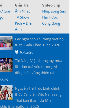
ơi
Giải Trí
Video clip
hư Giãn
Âm Nhạc
Nhịp sống Sao
gon
TV Show
Hài Hước
Kịch – Điện
Cộng đồng
Ảnh
Các ngôi sao Tài Năng Việt hội
tụ tại Gala Chào Xuân 2026
10/02/26
Tài Năng Việt chung tay mùa
lũ – lan toả yêu thương vì
đồng bào vùng thiên tai
12/25
Nguyễn Thị Trúc Linh chính
thức đại diện Việt Nam sang
Thái Lan tham dự Mrs
ship International 2025