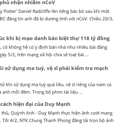
e phủ nhận nhiễm nCoV
 Potter' Daniel Radcliffe lên tiếng bác bỏ sau khi một
BC đăng tin anh đã bị dương tính với nCoV. Chiều 20/3,
úc khi bị mạo danh bán biệt thự 118 tỷ đồng
ẻ, cô không hề có ý định bán nhà như nhiều bài đăng
ày 5/2, trên mạng xã hội chia sẻ loạt bài ...
Tôi sử dụng ma tuý, vệ sĩ phải kiểm tra mạch
 tử khi sử dụng ma tuý quá liều, vệ sĩ riêng của nam ca
 anh mỗi đêm. Trong bộ phim tài liệu ...
cách hiện đại của Duy Mạnh
u thủ, Quỳnh Anh - Duy Mạnh thực hiện ảnh cưới mang
. Tối 4/2, NTK Chung Thanh Phong đăng tải trọn bộ ảnh