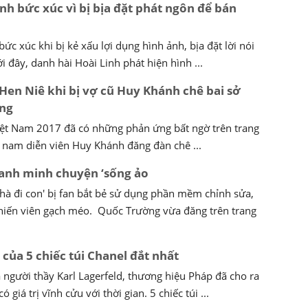
nh bức xúc vì bị bịa đặt phát ngôn để bán
ức xúc khi bị kẻ xấu lợi dụng hình ảnh, bịa đặt lời nói
 đây, danh hài Hoài Linh phát hiện hình ...
Hen Niê khi bị vợ cũ Huy Khánh chê bai sở
ong
ệt Nam 2017 đã có những phản ứng bất ngờ trên trang
ũ nam diễn viên Huy Khánh đăng đàn chê ...
anh minh chuyện ‘sống ảo
hà đi con' bị fan bắt bẻ sử dụng phần mềm chỉnh sửa,
khiến viên gạch méo. Quốc Trường vừa đăng trên trang
của 5 chiếc túi Chanel đắt nhất
 người thầy Karl Lagerfeld, thương hiệu Pháp đã cho ra
ó giá trị vĩnh cửu với thời gian. 5 chiếc túi ...