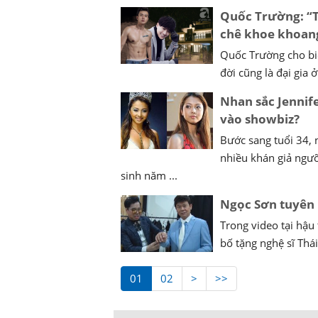
Quốc Trường: “Tô
chê khoe khoang
Quốc Trường cho biế
đời cũng là đại gia ở
Nhan sắc Jennif
vào showbiz?
Bước sang tuổi 34,
nhiều khán giả ngưỡ
sinh năm ...
Ngọc Sơn tuyên b
Trong video tại hậu
bố tặng nghệ sĩ Thá
01
02
>
>>