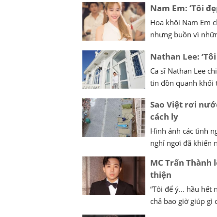
Nam Em: ‘Tôi đẹ
Hoa khôi Nam Em ch
nhưng buồn vì những
Nathan Lee: ‘Tô
Ca sĩ Nathan Lee ch
tin đồn quanh khối t
Sao Việt rơi nư
cách ly
Hình ảnh các tình n
nghỉ ngơi đã khiến n
MC Trấn Thành lê
thiện
“Tôi để ý... hầu hế
chả bao giờ giúp gì c