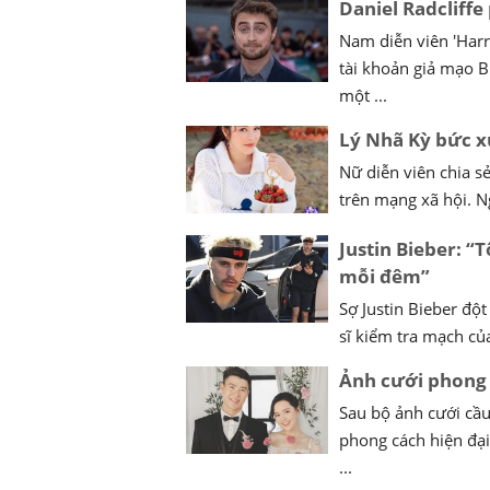
Daniel Radcliff
Nam diễn viên 'Harry
tài khoản giả mạo B
một ...
Lý Nhã Kỳ bức x
Nữ diễn viên chia s
trên mạng xã hội. Ng
Justin Bieber: “
mỗi đêm”
Sợ Justin Bieber đột
sĩ kiểm tra mạch của
Ảnh cưới phong 
Sau bộ ảnh cưới cầ
phong cách hiện đại
...