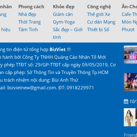
 nhân
Phong cách
Khỏe đẹp
Công nghệ
Ăn-Ch
ung
Nhà đẹp
Giảm cân
Thế giới Xe
Cafe T
Thời Trang
Gym-Yoga
Cư dân Mạng
Món N
 hiệu
Tâm Tình
Sắc đẹp – Giới
Thiết bị Số
Phượt
tính
ng tin điện tử tổng hợp
BizViet
!!!
n hành bởi Công Ty TNHH Quảng Cáo Nhân Tố Mới
ấy phép TTĐT số: 29/GP-TTĐT cấp ngày 09/05/2019, Cơ
an cấp phép: Sở Thông Tin và Truyền Thông Tp.HCM
u trách nhiệm nội dung: Bùi Anh Thứ
ail: bizvietnew@gmail.com. ĐT: 0918229971
10/
Friend