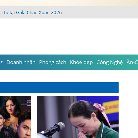
iz
Doanh nhân
Phong cách
Khỏe đẹp
Công Nghệ
Ăn-C