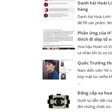
Danh hài Hoài Li
hàng
Danh hài Hoài Linh b
để PR sản phẩm. Mới
Phản ứng của H’
thích đi dép tổ 
Hoa hậu Hoàn vũ Vi
cá nhân khi bị vợ c
Quốc Trường th
Nam diễn viên 'Về n
bóp mặt lúc selfie 
...
Đẳng cấp xa hoa 
Dưới sự dẫn dắt của
đời những chiếc túi c