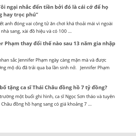
i ngại nhắc đến tiền bởi đó là cái cớ để họ
 hay trọc phú”
t anh đóng vai công tử ăn chơi khá thoải mái vì ngoài
 nhà sang, xài đồ hiệu và có 100 ...
er Phạm thay đổi thế nào sau 13 năm gia nhập
 nhan sắc Jennifer Phạm ngày càng mặn mà và được
ng mộ dù đã trải qua ba lần sinh nở. Jennifer Phạm
ố tặng ca sĩ Thái Châu đồng hồ 7 tỷ đồng?
 trường một buổi ghi hình, ca sĩ Ngọc Sơn tháo và tuyên
i Châu đồng hồ hạng sang có giá khoảng 7 ...