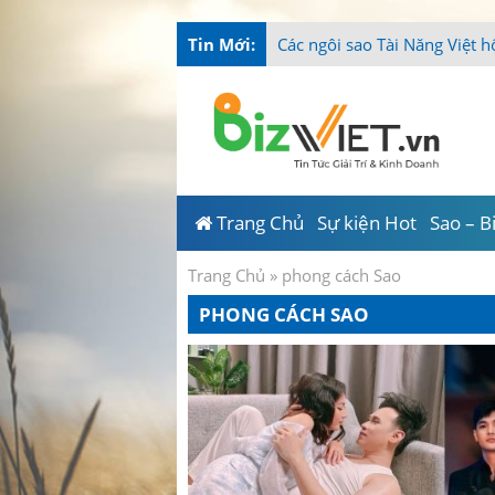
Tin Mới:
-
Trang Chủ
Sự kiện Hot
Sao – B
Trang Chủ
»
phong cách Sao
PHONG CÁCH SAO