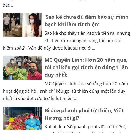
xác ...
‘Sao kê chưa đủ đảm bảo sự minh
bạch khi làm từ thiện’
Sao kê cho thấy tiền vào và tiền ra, nhưng
khi tiền ra khỏi ngân hàng thì làm sao
kiểm soát? - Vấn đề này được luật sư nêu ở ...
MC Quyền Linh: Hơn 20 năm qua,
tôi chỉ kêu gọi từ thiện đúng 1 lần
duy nhất
MC Quyền Linh chia sẻ rằng hơn 20 năm
hoạt động xã hội, anh chỉ kêu gọi từ thiện đúng một lần duy
nhất là vào đợt cứu trợ lũ lụt miền ...
Bị dọa phanh phui từ thiện, Việt
Hương nói gì?
Khi bị dọa "sẽ phanh phui việc từ thiện",