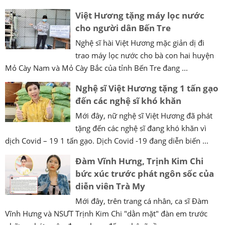
Việt Hương tặng máy lọc nước
cho người dân Bến Tre
Nghệ sĩ hài Việt Hương mặc giản dị đi
trao máy lọc nước cho bà con hai huyện
Mỏ Cày Nam và Mỏ Cày Bắc của tỉnh Bến Tre đang ...
Nghệ sĩ Việt Hương tặng 1 tấn gạo
đến các nghệ sĩ khó khăn
Mới đây, nữ nghệ sĩ Việt Hương đã phát
tặng đến các nghệ sĩ đang khó khăn vì
dịch Covid – 19 1 tấn gạo. Dịch Covid -19 đang diễn biến ...
Đàm Vĩnh Hưng, Trịnh Kim Chi
bức xúc trước phát ngôn sốc của
diễn viên Trà My
Mới đây, trên trang cá nhân, ca sĩ Đàm
Vĩnh Hưng và NSƯT Trịnh Kim Chi "dằn mặt" đàn em trước