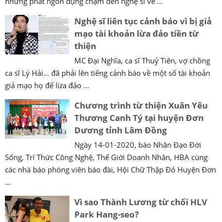
những phát ngôn đụng chạm đến nghệ sĩ về ...
Nghệ sĩ liên tục cảnh báo vì bị giả
mạo tài khoản lừa đảo tiền từ
thiện
MC Đại Nghĩa, ca sĩ Thuỷ Tiên, vợ chồng
ca sĩ Lý Hải... đã phải lên tiếng cảnh báo về một số tài khoản
giả mạo họ để lừa đảo ...
Chương trình từ thiện Xuân Yêu
Thương Canh Tý tại huyện Đơn
Dương tỉnh Lâm Đồng
Ngày 14-01-2020, báo Nhân Đạo Đời
Sống, Trí Thức Công Nghệ, Thế Giới Doanh Nhân, HBA cùng
các nhà báo phóng viên báo đài, Hội Chữ Thập Đỏ Huyện Đơn
...
Vì sao Thành Lương từ chối HLV
Park Hang-seo?