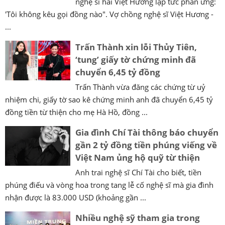
nghệ sĩ hài Việt Hương lập tức phản ứng:
'Tôi không kêu gọi đồng nào". Vợ chồng nghệ sĩ Việt Hương -
...
Trấn Thành xin lỗi Thủy Tiên,
‘tung’ giấy tờ chứng minh đã
chuyển 6,45 tỷ đồng
Trấn Thành vừa đăng các chứng từ uỷ
nhiệm chi, giấy tờ sao kê chứng minh anh đã chuyển 6,45 tỷ
đồng tiền từ thiện cho mẹ Hà Hồ, đồng ...
Gia đình Chí Tài thông báo chuyển
gần 2 tỷ đồng tiền phúng viếng về
Việt Nam ủng hộ quỹ từ thiện
Anh trai nghệ sĩ Chí Tài cho biết, tiền
phúng điếu và vòng hoa trong tang lễ cố nghệ sĩ mà gia đình
nhận được là 83.000 USD (khoảng gần ...
Nhiều nghệ sỹ tham gia trong